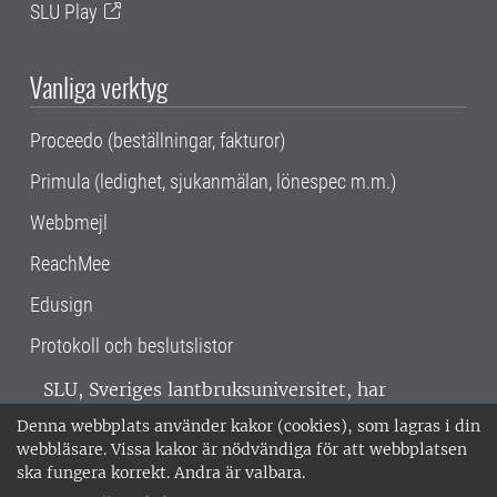
SLU Play
Vanliga verktyg
Proceedo (beställningar, fakturor)
Primula (ledighet, sjukanmälan, lönespec m.m.)
Webbmejl
ReachMee
Edusign
Protokoll och beslutslistor
SLU, Sveriges lantbruksuniversitet, har
verksamhet över hela Sverige. Huvudorter är
Denna webbplats använder kakor (cookies), som lagras i din
Alnarp, Uppsala och Umeå.
SLU är
webbläsare. Vissa kakor är nödvändiga för att webbplatsen
miljöcertifierat enligt ISO 14001. •
Telefon:
ska fungera korrekt. Andra är valbara.
018-67 10 00 • Org nr: 202100-2817 •
Om