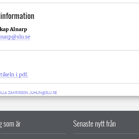
information
kap Alnarp
lnarp@slu.se
ikeln i pdf.
ILLA.ZAKRISSON.JUHLIN@SLU.SE
ig som är
Senaste nytt från