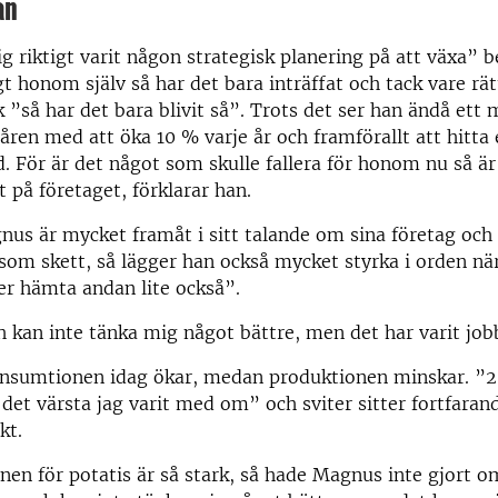
an
ig riktigt varit någon strategisk planering på att växa” b
t honom själv så har det bara inträffat och tack vare rät
k ”så har det bara blivit så”. Trots det ser han ändå ett 
en med att öka 10 % varje år och framförallt att hitta
d. För är det något som skulle fallera för honom nu så ä
it på företaget, förklarar han.
us är mycket framåt i sitt talande om sina företag och
som skett, så lägger han också mycket styrka i orden nä
ver hämta andan lite också”.
h kan inte tänka mig något bättre, men det har varit job
nsumtionen idag ökar, medan produktionen minskar. ”20
, det värsta jag varit med om” och sviter sitter fortfaran
kt.
nen för potatis är så stark, så hade Magnus inte gjort