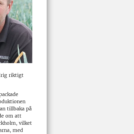
rig riktigt
rpackade
roduktionen
an tillbaka på
nde om att
ckholm, vilket
garna, med