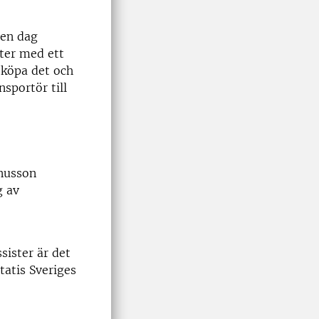
 en dag
kter med ett
 köpa det och
nsportör till
gnusson
g av
sister är det
tatis Sveriges