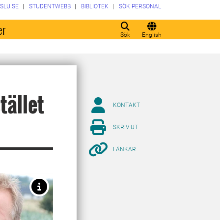
SLU.SE
STUDENTWEBB
BIBLIOTEK
SÖK PERSONAL
er
Sök
English
tället
KONTAKT
SKRIV UT
LÄNKAR