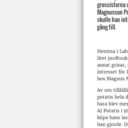
grossisterna 
Magnusson Pot
skulle han in
gång till.
Hemma i Laho
litet jordbru
annat grisar,
intresset för
hos Magnus Ma
Av ren tillfä
potatis hela 
bara blev mer
AJ Potatis i 
köpa hans las
han gjorde. 