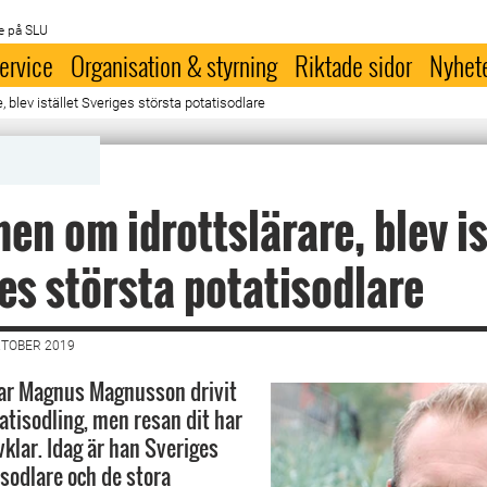
e på SLU
ervice
Organisation & styrning
Riktade sidor
Nyhet
blev istället Sveriges största potatisodlare
n om idrottslärare, blev is
es största potatisodlare
KTOBER 2019
ar Magnus Magnusson drivit
atisodling, men resan dit har
lvklar. Idag är han Sveriges
isodlare och de stora