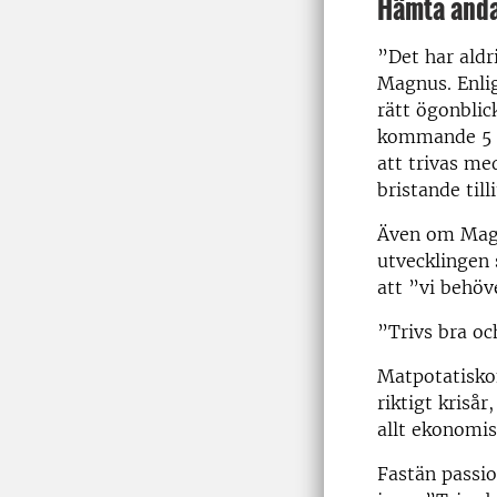
Hämta and
”Det har aldr
Magnus. Enlig
rätt ögonblic
kommande 5 år
att trivas me
bristande till
Även om Magn
utvecklingen 
att ”vi behö
”Trivs bra oc
Matpotatisko
riktigt krisår
allt ekonomis
Fastän passio