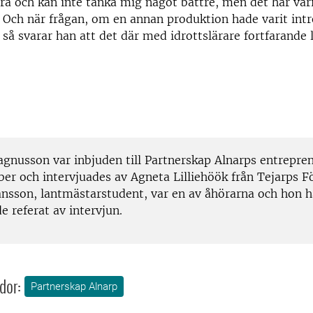
bra och kan inte tänka mig något bättre, men det har var
. Och när frågan, om en annan produktion hade varit intr
å svarar han att det där med idrottslärare fortfarande 
nusson var inbjuden till Partnerskap Alnarps entrepre
er och intervjuades av Agneta Lilliehöök från Tejarps Fö
nsson, lantmästarstudent, var en av åhörarna och hon ha
 referat av intervjun.
dor:
Partnerskap Alnarp