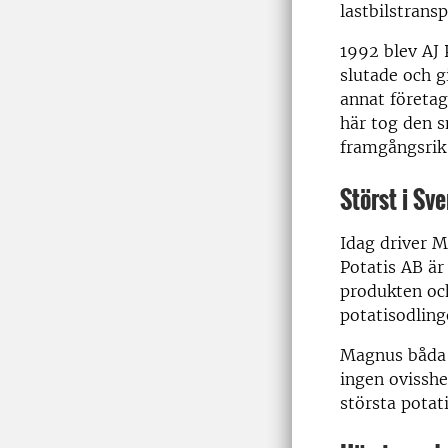
lastbilstrans
1992 blev AJ P
slutade och g
annat företag
här tog den s
framgångsrik 
Störst i Sve
Idag driver 
Potatis AB är
produkten och
potatisodlinge
Magnus båda f
ingen ovisshe
största potat