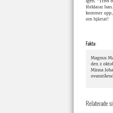
igen. ”Trivs 
förklarar han
kommer upp, s
om hjärtat!
Fakta:
Magnus Mag
den 2 oktob
Minna Joha
ovanstående
Relaterade si