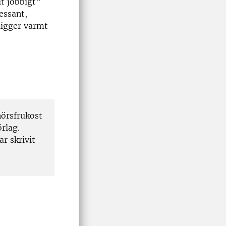
it jobbigt”
essant,
ligger varmt
nörsfrukost
rlag.
r skrivit