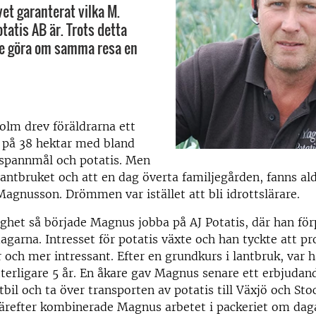
vet garanterat vilka M.
atis AB är. Trots detta
te göra om samma resa en
lm drev föräldrarna ett
k på 38 hektar med bland
 spannmål och potatis. Men
 lantbruket och att en dag överta familjegården, fanns ald
gnusson. Drömmen var istället att bli idrottslärare.
llighet så började Magnus jobba på AJ Potatis, där han fö
dagarna. Intresset för potatis växte och han tyckte att p
 och mer intressant. Efter en grundkurs i lantbruk, var h
ytterligare 5 år. En åkare gav Magnus senare ett erbjuda
tbil och ta över transporten av potatis till Växjö och Sto
Därefter kombinerade Magnus arbetet i packeriet om da