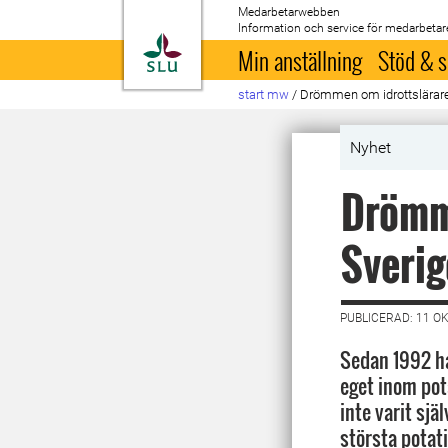
Medarbetarwebben
Information och service för medarbetar
Till startsida
Min anställning
Stöd & s
start mw
/
Drömmen om idrottslärare, 
Nyhet
Drömme
Sverig
PUBLICERAD: 11 O
Sedan 1992 h
eget inom pot
inte varit sjä
största potat