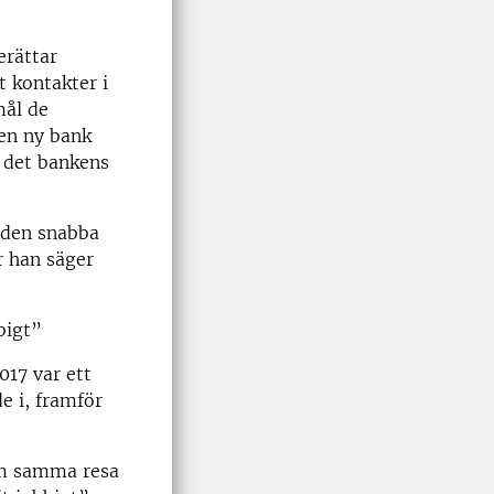
erättar
t kontakter i
mål de
 en ny bank
r det bankens
 den snabba
r han säger
bigt”
17 var ett
de i, framför
 om samma resa