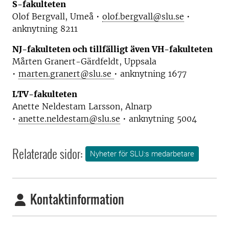
S-fakulteten
Olof Bergvall, Umeå •
olof.bergvall@slu.se
•
anknytning 8211
NJ-fakulteten och tillfälligt även VH-fakulteten
Mårten Granert-Gärdfeldt, Uppsala
•
marten.granert@slu.se
• anknytning 1677
LTV-fakulteten
Anette Neldestam Larsson, Alnarp
•
anette.neldestam@slu.se
• anknytning 5004
Relaterade sidor:
Nyheter för SLU:s medarbetare
Kontaktinformation