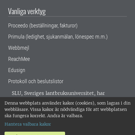
Vanliga verktyg
Proceedo (beställningar, fakturor)
Primula (ledighet, sjukanmälan, lönespec m.m.)
Webbmejl
ReachMee
Edusign
Protokoll och beslutslistor
SLU, Sveriges lantbruksuniversitet, har
verksamhet över hela Sverige. Huvudorter är
Denna webbplats använder kakor (cookies), som lagras i din
Alnarp, Uppsala och Umeå.
SLU är
webbläsare. Vissa kakor är nödvändiga för att webbplatsen
miljöcertifierat enligt ISO 14001. •
Telefon:
ska fungera korrekt. Andra är valbara.
018-67 10 00 • Org nr: 202100-2817 •
Om
Hantera valbara kakor
medarbetarwebben
•
SLU:s fakturaadress
•