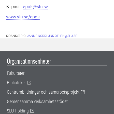
E-post:
epok@slu.se
www.slu.se/epok
SIDANSVARIG:
JANNE.NORDLUND.OTHEN@SLU.SE
Organisationsenheter
Fakulteter
Biblioteket
Centrumbildningar och samarbetsprojekt
Gemensamma verksamhetsstödet
SLU Holding