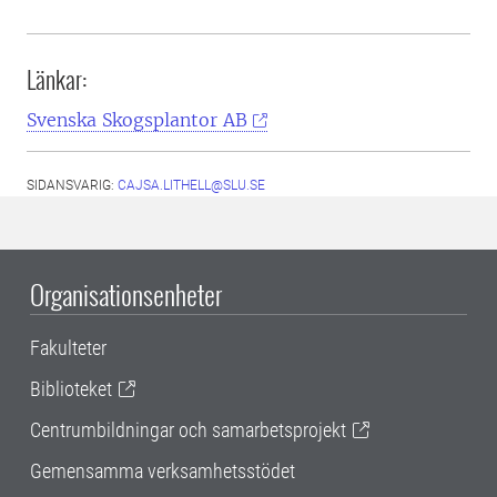
Länkar:
Svenska Skogsplantor AB
SIDANSVARIG:
CAJSA.LITHELL@SLU.SE
Organisationsenheter
Fakulteter
Biblioteket
Centrumbildningar och samarbetsprojekt
Gemensamma verksamhetsstödet