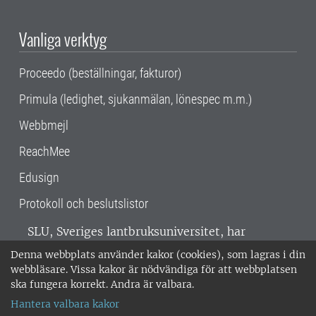
Vanliga verktyg
Proceedo (beställningar, fakturor)
Primula (ledighet, sjukanmälan, lönespec m.m.)
Webbmejl
ReachMee
Edusign
Protokoll och beslutslistor
SLU, Sveriges lantbruksuniversitet, har
verksamhet över hela Sverige. Huvudorter är
Denna webbplats använder kakor (cookies), som lagras i din
Alnarp, Uppsala och Umeå.
SLU är
webbläsare. Vissa kakor är nödvändiga för att webbplatsen
miljöcertifierat enligt ISO 14001. •
Telefon:
ska fungera korrekt. Andra är valbara.
018-67 10 00 • Org nr: 202100-2817 •
Om
Hantera valbara kakor
medarbetarwebben
•
SLU:s fakturaadress
•