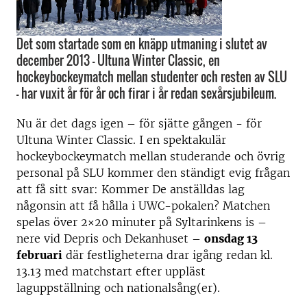
Det som startade som en knäpp utmaning i slutet av
december 2013 – Ultuna Winter Classic, en
hockeybockeymatch mellan studenter och resten av SLU
– har vuxit år för år och firar i år redan sexårsjubileum.
Nu är det dags igen – för sjätte gången - för
Ultuna Winter Classic. I en spektakulär
hockeybockeymatch mellan studerande och övrig
personal på SLU kommer den ständigt evig frågan
att få sitt svar: Kommer De anställdas lag
någonsin att få hålla i UWC-pokalen? Matchen
spelas över 2×20 minuter på Syltarinkens is –
nere vid Depris och Dekanhuset –
onsdag 13
februari
där festligheterna drar igång redan kl.
13.13 med matchstart efter uppläst
laguppställning och nationalsång(er).