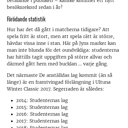
betalande i publiken – kanske kommer ett nytt
besöksrekord redan i år?
Förödande statistik
Hur har det då gått i matcherna tidigare? Att
spela fritt är stort, men att spela rätt är större,
hävdar vissa inne i stan. Här på Jyns marker kan
man inte blunda för det oundvikliga: studenterna
har hittills tagit uppgiften på större allvar och
därmed gått hem med bucklan ... varje gång.
Det närmaste De anställdas lag kommit (än så
länge) är en framtvingad förlängning i Ultuna
Winter Classic 2017. Segerraden är således:
2014: Studenternas lag
2015: Studenternas lag
2016: Studenternas lag
2017: Studenternas lag
2018: Studenternas lag