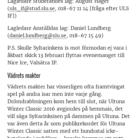
Lagledare Studerandes lag: August Häger
(
uls_if@stud.slu.se
, 018-67 11 14 [fråga efter ULS
IF])
Lagledare Anställdas lag: Daniel Lundberg
(
daniel.lundberg@slu.se
, 018-67 15 49)
P.S. Skulle Syltarinkens is mot förmodan ej vara i
åkbart skick 13 februari flyttas evenemanget till
Nice Ice, Valsätra IP.
Vädrets makter
Vädrets makter har visserligen ofta framtvingat
spel på andra isar men inte varje gång.
Drömdrabbningen kom hem till slut, när Ultuna
Winter Classic 2016 avgjordes på hemmais, det
vill säga Syltarinksisen på dammen på Ultuna. Det
var även detta år som publikrekordet för Ultuna
Winter Classic sattes med ett hundratal icke-