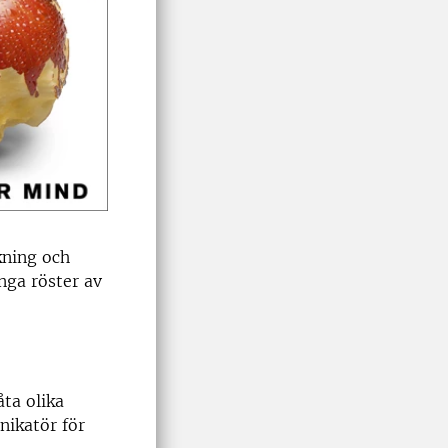
kning och
nga röster av
ta olika
nikatör för