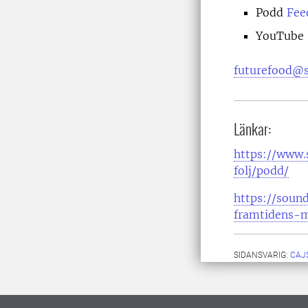
Podd
Fee
YouTube
futurefood@s
Länkar:
https://www.
folj/podd/
https://soun
framtidens-
SIDANSVARIG:
CAJ