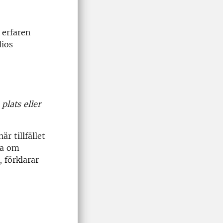
 erfaren
dios
plats eller
r tillfället
tta om
 förklarar