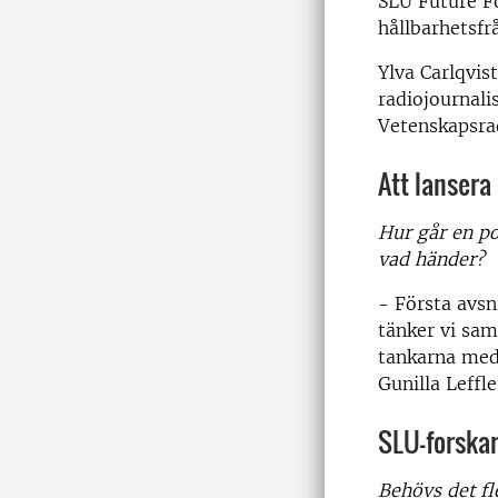
SLU Future Fo
hållbarhetsfr
Ylva Carlqvi
radiojournali
Vetenskapsra
Att lansera
Hur går en pod
vad händer?
- Första avsni
tänker vi saml
tankarna med 
Gunilla Leffle
SLU-forskar
Behövs det fl