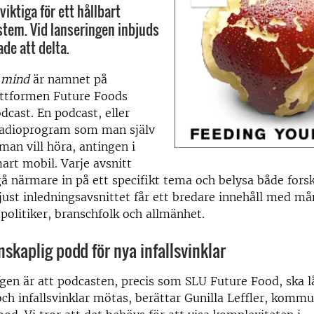
viktiga för ett hållbart
tem. Vid lanseringen inbjuds
ade att delta.
 mind
är namnet på
attformen Future Foods
dcast. En podcast, eller
 radioprogram som man själv
 man vill höra, antingen i
mart mobil. Varje avsnitt
 närmare in på ett specifikt tema och belysa både fors
just inledningsavsnittet får ett bredare innehåll med må
politiker, branschfolk och allmänhet.
nskaplig podd för nya infallsvinklar
en är att podcasten, precis som SLU Future Food, ska lå
ch infallsvinklar mötas, berättar Gunilla Leffler, kommu