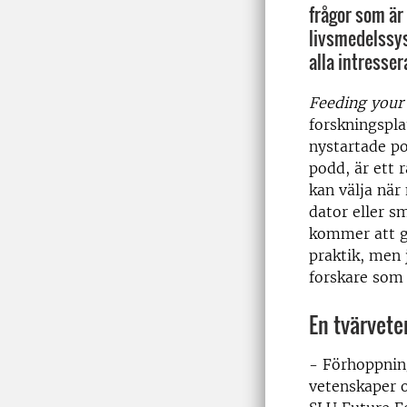
frågor som är 
livsmedelssys
alla intresser
Feeding your
forskningspl
nystartade po
podd, är ett
kan välja när
dator eller s
kommer att gå
praktik, men 
forskare som 
En tvärvete
- Förhoppning
vetenskaper o