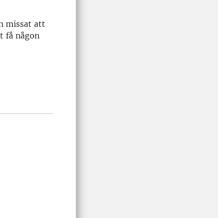
 missat att
tt få någon