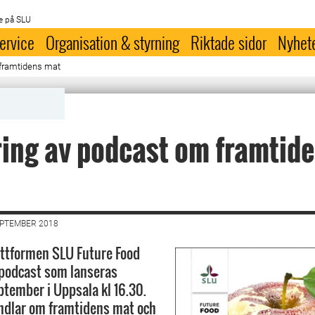
e på SLU
ervice
Organisation & styrning
Riktade sidor
Nyhet
framtidens mat
ing av podcast om framtid
EPTEMBER 2018
ttformen SLU Future Food
 podcast som lanseras
ptember i Uppsala kl 16.30.
ndlar om framtidens mat och