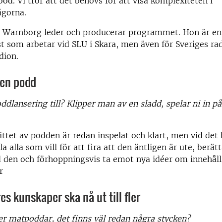
od. Vi tror att det behövs för att visa komplexiteten i
ågorna.
st Warnborg leder och producerar programmet. Hon är en
st som arbetar vid SLU i Skara, men även för Sveriges ra
dion.
 en podd
dlansering till? Klipper man av en sladd, spelar ni in på 
ttet av podden är redan inspelat och klart, men vid det hä
a alla som vill för att fira att den äntligen är ute, berä
den och förhoppningsvis ta emot nya idéer om innehåll,
r
es kunskaper ska nå ut till fler
er matpoddar, det finns väl redan några stycken?