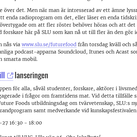
e över det. Men när man är intresserad av ett ämne lys
ett enda radioprogram om det, eller läser en enda tidskrif
r övertygade om att fler röster behöver höras och att det
 forskare här på SLU som kan nå ut till fler än den gör i
n nås via
www.slu.se/futurefood
från torsdag kväll och 
vanliga podcast-apparna Soundcloud, Itunes och Acast 
in smarta mobil.
ll
lanseringen
ppen för alla, såväl studenter, forskare, aktörer i livsm
agerade i frågor om framtidens mat. Vid detta tillfälle 
 Future Foods utbildningsdag om tvärvetenskap, SLU:s n
orandprogram samt medverkande vid kunskapsfestivalen
27 16:30 - 18:00