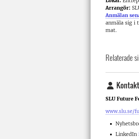
Lokal:
Entrépl
Arrangör:
SLU
Anmälan sen
anmäla sig i 
mat.
Relaterade si
Kontakt
SLU Future F
www.slu.se/f
Nyhetsbr
LinkedIn