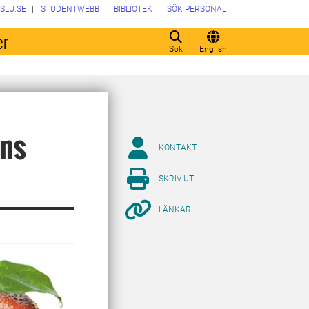
SLU.SE
STUDENTWEBB
BIBLIOTEK
SÖK PERSONAL
er
Sök
English
ens
KONTAKT
SKRIV UT
LÄNKAR