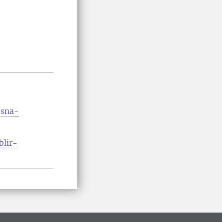
ssna-
blir-