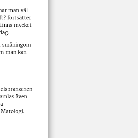
snar man väl
t? fortsätter
 finns mycket
dag.
så småningom
som man kan
edelsbranschen
samlas även
ya
 Matologi.