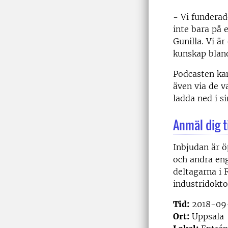
- Vi funderad
inte bara på 
Gunilla. Vi ä
kunskap bland
Podcasten ka
även via de 
ladda ned i s
Anmäl dig ti
Inbjudan är ö
och andra eng
deltagarna i
industridokt
Tid:
2018-09-
Ort:
Uppsala