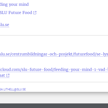
ding your mind
SLU Future Food
lu.se
slu.se/centrumbildningar-och-projekt/futurefood/se-ly
dcloud.com/slu-future-food/feeding-your-mind-1-vad-
mat
SA.LITHELL@SLU.SE