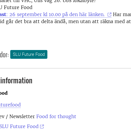
anet till VHC, Ulls väg 26.
Obs lokalbyte!
 Future Food
ast
: 26 september kl 10.00 på den här länken.
Har man
tid går det bra att delta ändå, men utan att räkna med a
dor:
SLU Future Food
information
ood
uturefood
ev
/ Newsletter
Food for thought
SLU Future Food