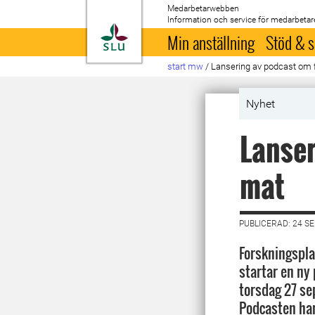
Medarbetarwebben
Information och service för medarbetar
Till startsida
Min anställning
Stöd & s
start mw
/
Lansering av podcast om 
Nyhet
Lanser
mat
PUBLICERAD: 24 S
Forskningspla
startar en ny
torsdag 27 se
Podcasten ha