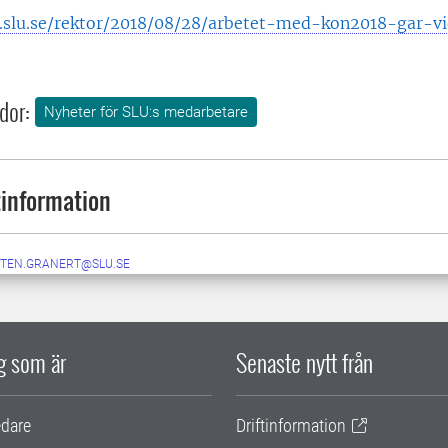
g.slu.se/rektor/2018/08/28/arbetet-med-kon2018-gar-vi
dor:
Nyheter för SLU:s medarbetare
information
TEN.GRANERT@SLU.SE
ig som är
Senaste nytt från
edare
Driftinformation