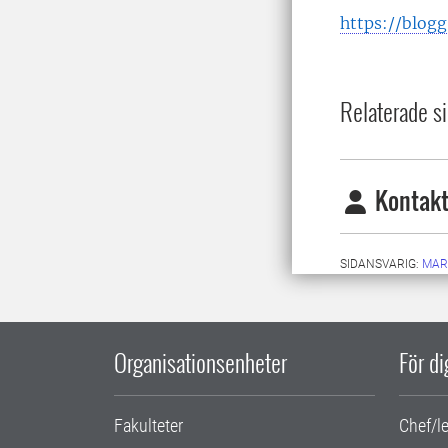
https://blog
Relaterade si
Kontakt
SIDANSVARIG:
MAR
Organisationsenheter
För d
Fakulteter
Chef/l