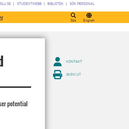
SLU.SE
STUDENTWEBB
BIBLIOTEK
SÖK PERSONAL
er
Sök
English
d
KONTAKT
SKRIV UT
er potential