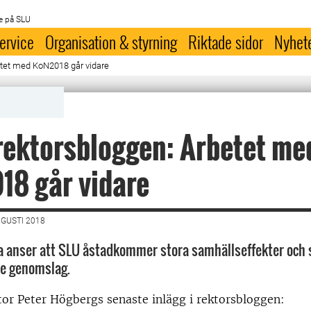
e på SLU
ervice
Organisation & styrning
Riktade sidor
Nyhet
betet med KoN2018 går vidare
 rektorsbloggen: Arbetet me
18 går vidare
UGUSTI 2018
 anser att SLU åstadkommer stora samhällseffekter och s
re genomslag.
tor Peter Högbergs senaste inlägg i rektorsbloggen: