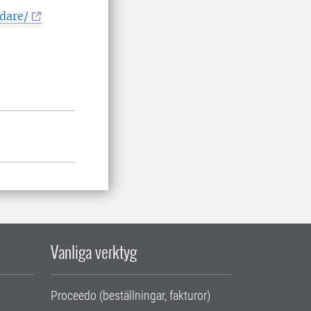
dare/
Vanliga verktyg
Proceedo (beställningar, fakturor)