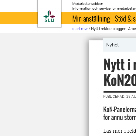
Medarbetarwebben
Information och service för medarbetar
Till startsida
Min anställning
Stöd & s
start mw
/
Nytt i rektorsbloggen: Ar
Nyhet
Nytt i
KoN20
PUBLICERAD: 29 A
KoN-Panelerna
för ännu stör
Läs mer i rek