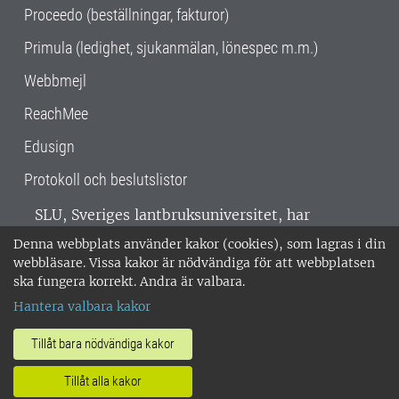
Proceedo (beställningar, fakturor)
Primula (ledighet, sjukanmälan, lönespec m.m.)
Webbmejl
ReachMee
Edusign
Protokoll och beslutslistor
SLU, Sveriges lantbruksuniversitet, har
verksamhet över hela Sverige. Huvudorter är
Denna webbplats använder kakor (cookies), som lagras i din
Alnarp, Uppsala och Umeå.
SLU är
webbläsare. Vissa kakor är nödvändiga för att webbplatsen
miljöcertifierat enligt ISO 14001. •
Telefon:
ska fungera korrekt. Andra är valbara.
018-67 10 00 • Org nr: 202100-2817 •
Om
Hantera valbara kakor
medarbetarwebben
•
SLU:s fakturaadress
•
Om SLU:s webbplatser
•
Vid KRIS
Tillåt bara nödvändiga kakor
•
Hantera kakor
•
Behandling av
Tillåt alla kakor
personuppgifter