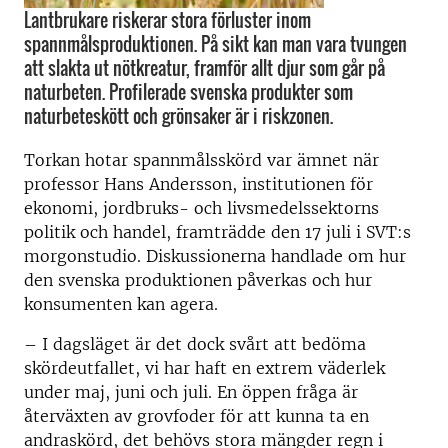
Lantbrukare riskerar stora förluster inom
spannmålsproduktionen. På sikt kan man vara tvungen
att slakta ut nötkreatur, framför allt djur som går på
naturbeten. Profilerade svenska produkter som
naturbeteskött och grönsaker är i riskzonen.
Torkan hotar spannmålsskörd var ämnet när
professor Hans Andersson, institutionen för
ekonomi, jordbruks- och livsmedelssektorns
politik och handel, framträdde den 17 juli i SVT:s
morgonstudio. Diskussionerna handlade om hur
den svenska produktionen påverkas och hur
konsumenten kan agera.
– I dagsläget är det dock svårt att bedöma
skördeutfallet, vi har haft en extrem väderlek
under maj, juni och juli. En öppen fråga är
återväxten av grovfoder för att kunna ta en
andraskörd, det behövs stora mängder regn i