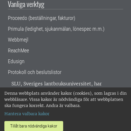
Vanliga verktyg
Proceedo (beställningar, fakturor)
Primula (ledighet, sjukanmälan, lönespec m.m.)
Webbmejl
ReachMee
Edusign
Protokoll och beslutslistor
SLU, Sveriges lantbruksuniversitet, har
verksamhet över hela Sverige. Huvudorter är
Denna webbplats använder kakor (cookies), som lagras i din
Alnarp, Uppsala och Umeå.
SLU är
webbläsare. Vissa kakor är nödvändiga för att webbplatsen
miljöcertifierat enligt ISO 14001. •
Telefon:
ska fungera korrekt. Andra är valbara.
018-67 10 00 • Org nr: 202100-2817 •
Om
Hantera valbara kakor
medarbetarwebben
•
SLU:s fakturaadress
•
Om SLU:s webbplatser
•
Vid KRIS
Tillåt bara nödvändiga kakor