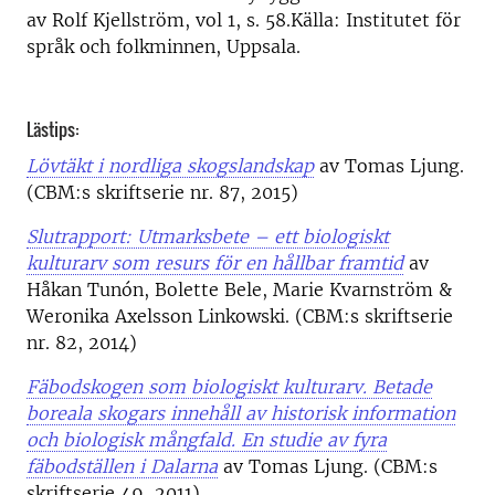
av Rolf Kjellström, vol 1, s. 58.Källa: Institutet för
språk och folkminnen, Uppsala.
Lästips:
Lövtäkt i nordliga skogslandskap
av Tomas Ljung.
(CBM:s skriftserie nr. 87, 2015)
Slutrapport: Utmarksbete – ett biologiskt
kulturarv som resurs för en hållbar framtid
av
Håkan Tunón, Bolette Bele, Marie Kvarnström &
Weronika Axelsson Linkowski. (CBM:s skriftserie
nr. 82, 2014)
Fäbodskogen som biologiskt kulturarv. Betade
boreala skogars innehåll av historisk information
och biologisk mångfald. En studie av fyra
fäbodställen i Dalarna
av Tomas Ljung. (CBM:s
skriftserie 49, 2011)