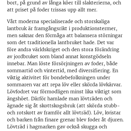
bort, på grund av långa köer till slakterierna, och
att priset på foder trissas upp allt mer.
Vårt moderna specialiserade och storskaliga
lantbruk är framgångsrikt i produktionstermer,
men saknar den förmåga att balansera störningar
som det traditionella lantbruket hade. Det var
före andra världskriget och den stora förändring
av jordbruket som bland annat konstgödseln
innebar. Man löste försörjningen av foder, både
sommartid och vintertid, med diversifiering. En
viktig aktivitet för bondebefolkningen under
sommaren var att repa löv eller skörda lövkärvar.
Lövfodret var förmodligen minst lika viktigt som
ängshöet. Därför hamlade man lövträden och
ägnade sig åt skottskogsbruk (att skörda stubb-
och rotskott av framför allt lövträd). Löv, kvistar
och barken från finare grenar blev foder åt djuren.
Lövträd i hagmarken gav också skugga och