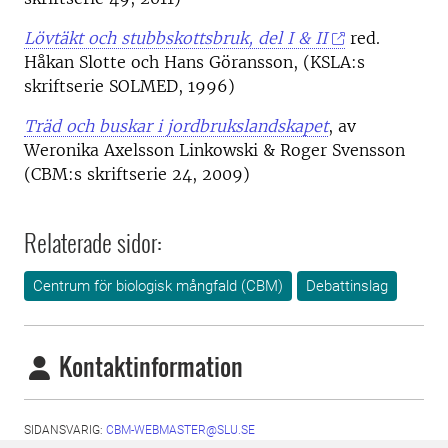
Lövtäkt och stubbskottsbruk, del I & II
red.
Håkan Slotte och Hans Göransson, (KSLA:s
skriftserie SOLMED, 1996)
Träd och buskar i jordbrukslandskapet
, av
Weronika Axelsson Linkowski & Roger Svensson
(CBM:s skriftserie 24, 2009)
Relaterade sidor:
Centrum för biologisk mångfald (CBM)
Debattinslag
Kontaktinformation
SIDANSVARIG:
CBM-WEBMASTER@SLU.SE