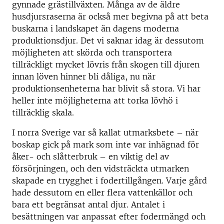
gynnade grästillväxten. Många av de äldre
husdjursraserna är också mer begivna på att beta
buskarna i landskapet än dagens moderna
produktionsdjur. Det vi saknar idag är dessutom
möjligheten att skörda och transportera
tillräckligt mycket lövris från skogen till djuren
innan löven hinner bli dåliga, nu när
produktionsenheterna har blivit så stora. Vi har
heller inte möjligheterna att torka lövhö i
tillräcklig skala.
I norra Sverige var så kallat utmarksbete – när
boskap gick på mark som inte var inhägnad för
åker- och slåtterbruk – en viktig del av
försörjningen, och den vidsträckta utmarken
skapade en trygghet i fodertillgången. Varje gård
hade dessutom en eller flera vattenkällor och
bara ett begränsat antal djur. Antalet i
besättningen var anpassat efter fodermängd och