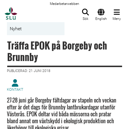
Medarbetarwebben
Till startsida
Sök
English
Meny
Nyhet
Träffa EPOK på Borgeby och
Brunnby
PUBLICERAD: 21 JUNI 2018
KONTAKT
27-28 juni går Borgeby fältdagar av stapeln och veckan
efter är det dags för Brunnby lantbrukardagar utanför
Västerås. EPOK deltar vid båda mässorna och pratar
bland annat om växtskydd i ekologisk produktion och
åkerbönor till ekologiska grisar.