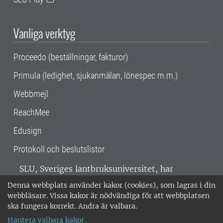
Vanliga verktyg
Proceedo (beställningar, fakturor)
Primula (ledighet, sjukanmälan, lönespec m.m.)
Webbmejl
ReachMee
Edusign
Protokoll och beslutslistor
SLU, Sveriges lantbruksuniversitet, har
verksamhet över hela Sverige. Huvudorter är
Denna webbplats använder kakor (cookies), som lagras i din
Alnarp, Uppsala och Umeå.
SLU är
webbläsare. Vissa kakor är nödvändiga för att webbplatsen
miljöcertifierat enligt ISO 14001. •
Telefon:
ska fungera korrekt. Andra är valbara.
018-67 10 00 • Org nr: 202100-2817 •
Om
Hantera valbara kakor