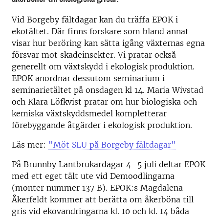
Vid Borgeby fältdagar kan du träffa EPOK i
ekotältet. Där finns forskare som bland annat
visar hur beröring kan sätta igång växternas egna
försvar mot skadeinsekter. Vi pratar också
generellt om växtskydd i ekologisk produktion.
EPOK anordnar dessutom seminarium i
seminarietältet på onsdagen kl 14. Maria Wivstad
och Klara Löfkvist pratar om hur biologiska och
kemiska växtskyddsmedel kompletterar
förebyggande åtgärder i ekologisk produktion.
Läs mer:
"Möt SLU på Borgeby fältdagar"
På Brunnby Lantbrukardagar 4–5 juli deltar EPOK
med ett eget tält ute vid Demoodlingarna
(monter nummer 137 B). EPOK:s Magdalena
Åkerfeldt kommer att berätta om åkerböna till
gris vid ekovandringarna kl. 10 och kl. 14 båda