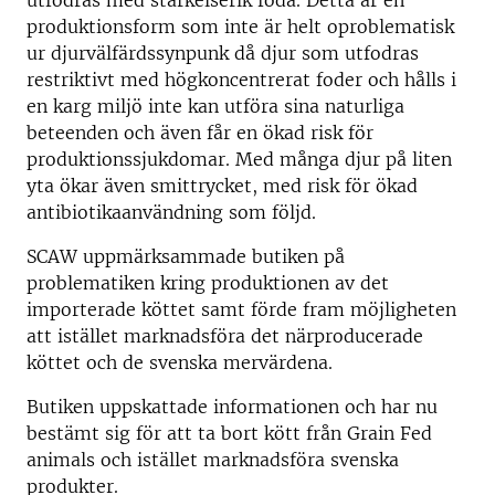
utfodras med stärkelserik föda. Detta är en
produktionsform som inte är helt oproblematisk
ur djurvälfärdssynpunk då djur som utfodras
restriktivt med högkoncentrerat foder och hålls i
en karg miljö inte kan utföra sina naturliga
beteenden och även får en ökad risk för
produktionssjukdomar. Med många djur på liten
yta ökar även smittrycket, med risk för ökad
antibiotikaanvändning som följd.
SCAW uppmärksammade butiken på
problematiken kring produktionen av det
importerade köttet samt förde fram möjligheten
att istället marknadsföra det närproducerade
köttet och de svenska mervärdena.
Butiken uppskattade informationen och har nu
bestämt sig för att ta bort kött från Grain Fed
animals och istället marknadsföra svenska
produkter.