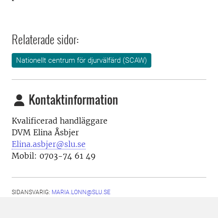
Relaterade sidor:
Nationellt centrum för djurvälfärd (SCAW)
Kontaktinformation
Kvalificerad handläggare
DVM Elina Åsbjer
Elina.asbjer@slu.se
Mobil: 0703-74 61 49
SIDANSVARIG:
MARIA.LONN@SLU.SE