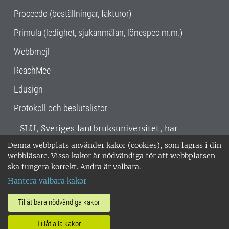
Proceedo (beställningar, fakturor)
Primula (ledighet, sjukanmälan, lönespec m.m.)
Webbmejl
ReachMee
Edusign
Protokoll och beslutslistor
SLU, Sveriges lantbruksuniversitet, har
verksamhet över hela Sverige. Huvudorter är
Denna webbplats använder kakor (cookies), som lagras i din
Alnarp, Uppsala och Umeå.
SLU är
webbläsare. Vissa kakor är nödvändiga för att webbplatsen
miljöcertifierat enligt ISO 14001. •
Telefon:
ska fungera korrekt. Andra är valbara.
018-67 10 00 • Org nr: 202100-2817 •
Om
Hantera valbara kakor
medarbetarwebben
•
SLU:s fakturaadress
•
Om SLU:s webbplatser
•
Vid KRIS
Tillåt bara nödvändiga kakor
•
Hantera kakor
•
Behandling av
Tillåt alla kakor
personuppgifter