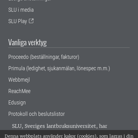
SLU i media
SLU Play
Vanliga verktyg
Proceedo (beställningar, fakturor)
Primula (ledighet, sjukanmälan, lönespec m.m.)
Webbmejl
ReachMee
Edusign
Protokoll och beslutslistor
SLU, Sveriges lantbruksuniversitet, har
verksamhet över hela Sverige. Huvudorter är
Denna webbplats använder kakor (cookies), som lagras i din