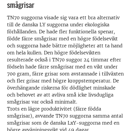
smågrisar
TN70 suggorna visade sig vara ett bra alternativ
till de danska LY suggorna under ekologiska
förhållanden. De hade fler funktionella spenar,
födde färre smågrisar med en högre födelsevikt
och suggorna hade bättre möjligheter att ta hand
om hela kullen. Den högre födelsevikten
resulterade också i TN70 suggor 24 timmar efter
födseln hade färre smågrisar med en vikt under
700 gram, färre grisar som avstannade i tillväxten
och fler grisar med högre kroppstemperatur. De
överhängande riskerna för dödlighet minskade
och behovet av att avliva små icke livsdugliga
smågrisar var också minimalt.
Trots en lägre produktivitet (färre födda
smågrisar), avvande TN70 suggorna samma antal
smågrisar som de danska LxY-suggorna med en
högre avvänjningsvikt vid 49 dagar.