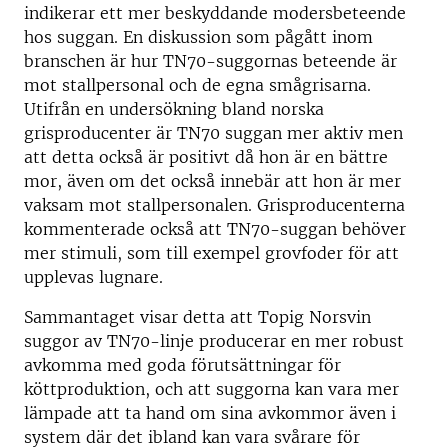
indikerar ett mer beskyddande modersbeteende
hos suggan. En diskussion som pågått inom
branschen är hur TN70-suggornas beteende är
mot stallpersonal och de egna smågrisarna.
Utifrån en undersökning bland norska
grisproducenter är TN70 suggan mer aktiv men
att detta också är positivt då hon är en bättre
mor, även om det också innebär att hon är mer
vaksam mot stallpersonalen. Grisproducenterna
kommenterade också att TN70-suggan behöver
mer stimuli, som till exempel grovfoder för att
upplevas lugnare.
Sammantaget visar detta att Topig Norsvin
suggor av TN70-linje producerar en mer robust
avkomma med goda förutsättningar för
köttproduktion, och att suggorna kan vara mer
lämpade att ta hand om sina avkommor även i
system där det ibland kan vara svårare för