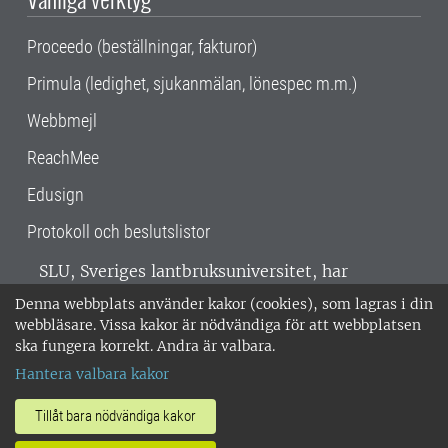
Proceedo (beställningar, fakturor)
Primula (ledighet, sjukanmälan, lönespec m.m.)
Webbmejl
ReachMee
Edusign
Protokoll och beslutslistor
SLU, Sveriges lantbruksuniversitet, har
verksamhet över hela Sverige. Huvudorter är
Denna webbplats använder kakor (cookies), som lagras i din
Alnarp, Uppsala och Umeå.
SLU är
webbläsare. Vissa kakor är nödvändiga för att webbplatsen
miljöcertifierat enligt ISO 14001. •
Telefon:
ska fungera korrekt. Andra är valbara.
018-67 10 00 • Org nr: 202100-2817 •
Om
Hantera valbara kakor
medarbetarwebben
•
SLU:s fakturaadress
•
Om SLU:s webbplatser
•
Vid KRIS
Tillåt bara nödvändiga kakor
•
Hantera kakor
•
Behandling av