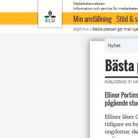
Medarbetarwebben
Information och service för medarbetar
Till startsida
Min anställning
Stöd & s
start mw
/
Bästa platsen gör man sjä
Nyhet
Bästa 
PUBLICERAD: 31 M
Ellinor Porti
pågående stud
Ellinor läser
tidigare en b
ungdomar skap