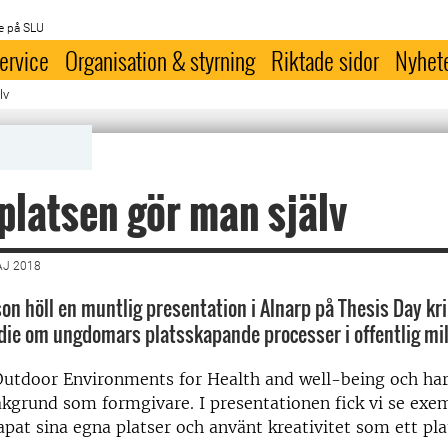
e på SLU
ervice
Organisation & styrning
Riktade sidor
Nyhet
lv
platsen gör man själv
AJ 2018
nson höll en muntlig presentation i Alnarp på Thesis Day k
ie om ungdomars platsskapande processer i offentlig mil
 Outdoor Environments for Health and well-being och ha
akgrund som formgivare. I presentationen fick vi se exe
at sina egna platser och använt kreativitet som ett pl