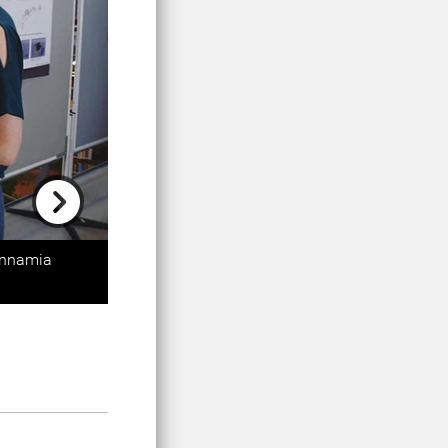
Next
 Annamia