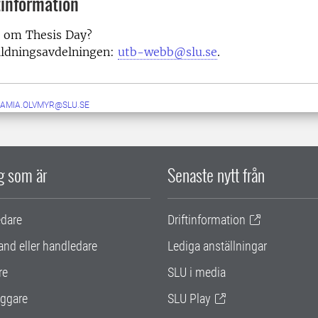
information
r om Thesis Day?
ildningsavdelningen:
utb-webb@slu.se
.
AMIA.OLVMYR@SLU.SE
ig som är
Senaste nytt från
edare
Driftinformation
and eller handledare
Lediga anställningar
re
SLU i media
ggare
SLU Play