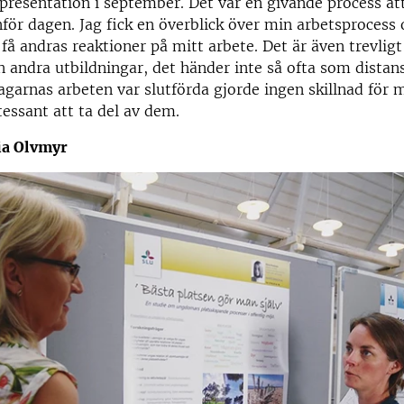
resentation i september. Det var en givande process at
nför dagen. Jag fick en överblick över min arbetsprocess
få andras reaktioner på mitt arbete. Det är även trevligt 
n andra utbildningar, det händer inte så ofta som distan
agarnas arbeten var slutförda gjorde ingen skillnad för 
tessant att ta del av dem.
ia Olvmyr