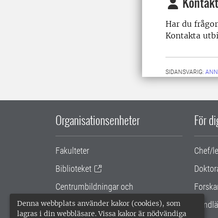
Kontakt
Har du frågo
Kontakta utb
SIDANSVARIG:
ANN
Organisationsenheter
För d
Fakulteter
Chef/l
Biblioteket
Doktor
Centrumbildningar och
Forska
samarbetsprojekt
Denna webbplats använder kakor (cookies), som
Handlä
lagras i din webbläsare. Vissa kakor är nödvändiga
Gemensamma verksamhetsstödet