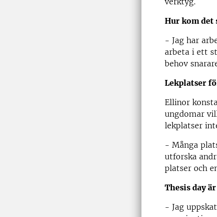
verktyg.
Hur kom det s
- Jag har arb
arbeta i ett
behov snarare
Lekplatser fö
Ellinor konst
ungdomar vill
lekplatser int
- Många plats
utforska andr
platser och 
Thesis day är
- Jag uppskat