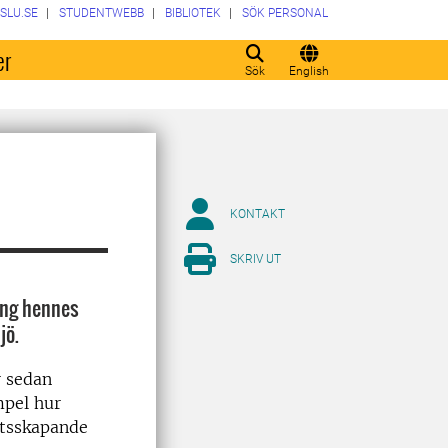
SLU.SE
STUDENTWEBB
BIBLIOTEK
SÖK PERSONAL
er
Sök
English
KONTAKT
SKRIV UT
ring hennes
jö.
r sedan
mpel hur
atsskapande