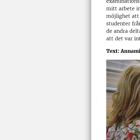
examinationsp
mitt arbete i
möjlighet att 
studenter frå
de andra delt
att det var in
Text: Annam