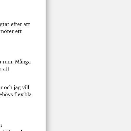
tat efter att
möter ett
iga rum. Många
a att
 och jag vill
ehövs flexibla
n