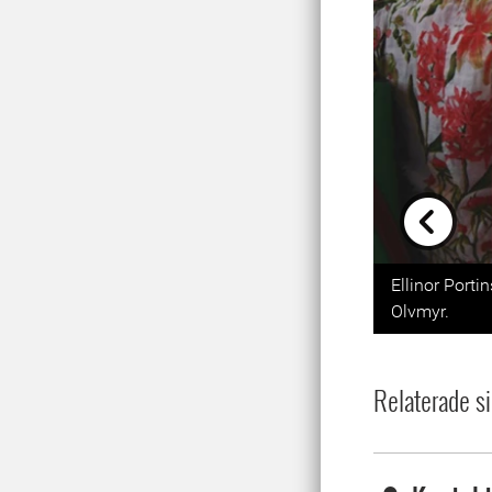
Previou
Ellinor Porti
Olvmyr.
Relaterade si