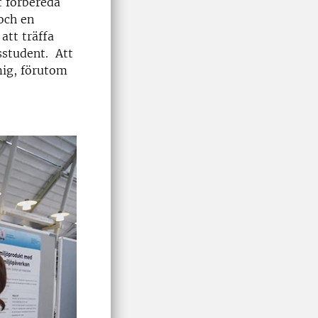
t förbereda
 och en
att träffa
sstudent. Att
mig, förutom