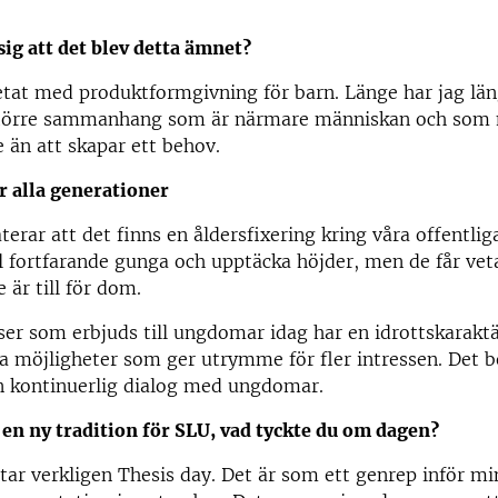
ig att det blev detta ämnet?
etat med produktformgivning för barn. Länge har jag läng
 större sammanhang som är närmare människan och som 
 än att skapar ett behov.
r alla generationer
aterar att det finns en åldersfixering kring våra offentl
 fortfarande gunga och upptäcka höjder, men de får vet
e är till för dom.
er som erbjuds till ungdomar idag har en idrottskaraktär
a möjligheter som ger utrymme för fler intressen. Det b
en kontinuerlig dialog med ungdomar.
 en ny tradition för SLU, vad tyckte du om dagen?
tar verkligen Thesis day. Det är som ett genrep inför mi