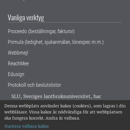
Vanliga verktyg
Proceedo (beställningar, fakturor)
Primula (ledighet, sjukanmälan, lönespec m.m.)
Webbmejl
ReachMee
Edusign
Protokoll och beslutslistor
SLU, Sveriges lantbruksuniversitet, har
verksamhet över hela Sverige. Huvudorter är
Denna webbplats använder kakor (cookies), som lagras i din
Alnarp, Uppsala och Umeå.
SLU är
webbläsare. Vissa kakor är nödvändiga för att webbplatsen
miljöcertifierat enligt ISO 14001. •
Telefon:
ska fungera korrekt. Andra är valbara.
018-67 10 00 • Org nr: 202100-2817 •
Om
Hantera valbara kakor