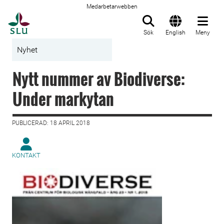
Medarbetarwebben
Till startsida
Sök
English
Meny
Nyhet
Nytt nummer av Biodiverse:
Under markytan
PUBLICERAD: 18 APRIL 2018
KONTAKT