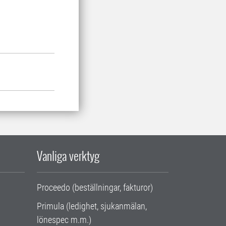
Vanliga verktyg
Proceedo (beställningar, fakturor)
Primula (ledighet, sjukanmälan,
lönespec m.m.)