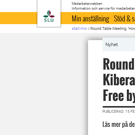
Medarbetarwebben
Information och service för medarbetar
Till startsida
Min anställning
Stöd & s
start mw
/
Round Table Meeting: ‘How
Nyhet
Round 
Kibera
Free b
PUBLICERAD: 15 F
Läs mer på de