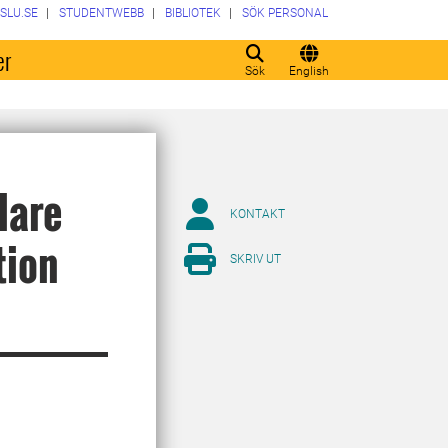
SLU.SE
STUDENTWEBB
BIBLIOTEK
SÖK PERSONAL
er
Sök
English
lare
KONTAKT
tion
SKRIV UT