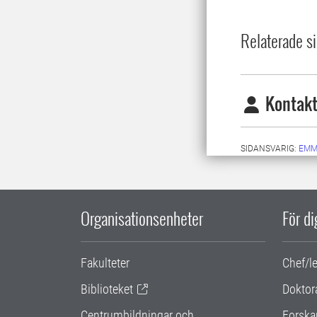
Relaterade si
Kontakt
SIDANSVARIG:
EMM
Organisationsenheter
För d
Fakulteter
Chef/l
Biblioteket
Doktor
Centrumbildningar och
Forska