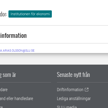
dor:
Institutionen för ekonomi
information
A.ARIAS.OLSSON@SLU.SE
ig som är
Senaste nytt från
edare
Driftinformation
and eller handledare
Lediga anställningar
re
SLU i media