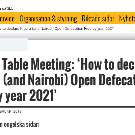
e på SLU
ervice
Organisation & styrning
Riktade sidor
Nyhet
 to declare Kibera (and Nairobi) Open Defecation Free by year 2021’
Table Meeting: ‘How to dec
 (and Nairobi) Open Defeca
y year 2021’
EBRUARI 2018
n engelska sidan