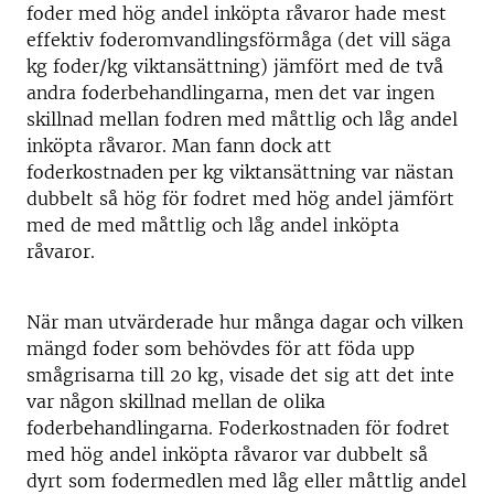
foder med hög andel inköpta råvaror hade mest
effektiv foderomvandlingsförmåga (det vill säga
kg foder/kg viktansättning) jämfört med de två
andra foderbehandlingarna, men det var ingen
skillnad mellan fodren med måttlig och låg andel
inköpta råvaror. Man fann dock att
foderkostnaden per kg viktansättning var nästan
dubbelt så hög för fodret med hög andel jämfört
med de med måttlig och låg andel inköpta
råvaror.
När man utvärderade hur många dagar och vilken
mängd foder som behövdes för att föda upp
smågrisarna till 20 kg, visade det sig att det inte
var någon skillnad mellan de olika
foderbehandlingarna. Foderkostnaden för fodret
med hög andel inköpta råvaror var dubbelt så
dyrt som fodermedlen med låg eller måttlig andel