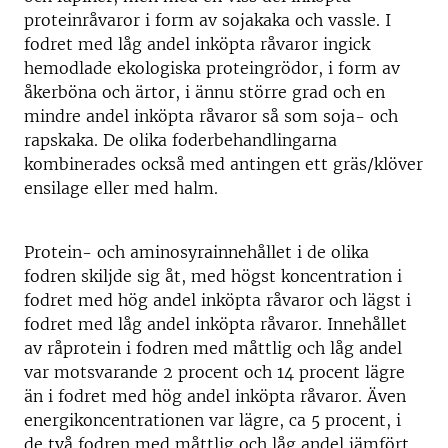
proteinråvaror i form av sojakaka och vassle. I
fodret med låg andel inköpta råvaror ingick
hemodlade ekologiska proteingrödor, i form av
åkerböna och ärtor, i ännu större grad och en
mindre andel inköpta råvaror så som soja- och
rapskaka. De olika foderbehandlingarna
kombinerades också med antingen ett gräs/klöver
ensilage eller med halm.
Protein- och aminosyrainnehållet i de olika
fodren skiljde sig åt, med högst koncentration i
fodret med hög andel inköpta råvaror och lägst i
fodret med låg andel inköpta råvaror. Innehållet
av råprotein i fodren med måttlig och låg andel
var motsvarande 2 procent och 14 procent lägre
än i fodret med hög andel inköpta råvaror. Även
energikoncentrationen var lägre, ca 5 procent, i
de två fodren med måttlig och låg andel jämfört