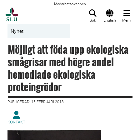
Medarbetarwebben
Till startsida
Sök
English
Meny
Nyhet
Möjligt att föda upp ekologiska
smågrisar med högre andel
hemodlade ekologiska
proteingrödor
PUBLICERAD: 15 FEBRUARI 2018
KONTAKT