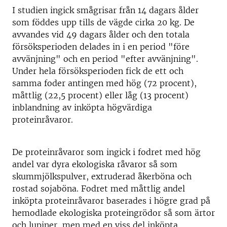
I studien ingick smågrisar från 14 dagars ålder
som föddes upp tills de vägde cirka 20 kg. De
avvandes vid 49 dagars ålder och den totala
försöksperioden delades in i en period "före
avvänjning" och en period "efter avvänjning".
Under hela försöksperioden fick de ett och
samma foder antingen med hög (72 procent),
måttlig (22,5 procent) eller låg (13 procent)
inblandning av inköpta högvärdiga
proteinråvaror.
De proteinråvaror som ingick i fodret med hög
andel var dyra ekologiska råvaror så som
skummjölkspulver, extruderad åkerböna och
rostad sojaböna. Fodret med måttlig andel
inköpta proteinråvaror baserades i högre grad på
hemodlade ekologiska proteingrödor så som ärtor
och lupiner, men med en viss del inköpta