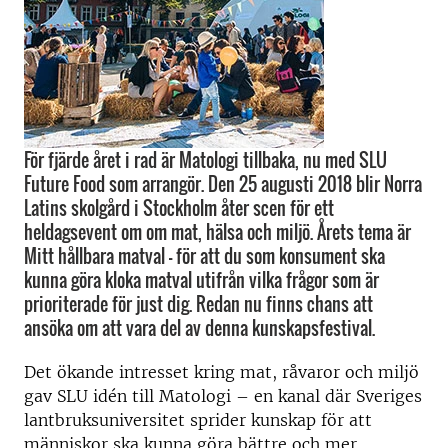
För fjärde året i rad är Matologi tillbaka, nu med SLU
Future Food som arrangör. Den 25 augusti 2018 blir Norra
Latins skolgård i Stockholm åter scen för ett
heldagsevent om om mat, hälsa och miljö. Årets tema är
Mitt hållbara matval - för att du som konsument ska
kunna göra kloka matval utifrån vilka frågor som är
prioriterade för just dig. Redan nu finns chans att
ansöka om att vara del av denna kunskapsfestival.
Det ökande intresset kring mat, råvaror och miljö
gav SLU idén till Matologi – en kanal där Sveriges
lantbruksuniversitet sprider kunskap för att
människor ska kunna göra bättre och mer