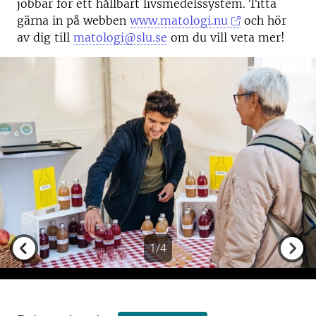
jobbar för ett hållbart livsmedelssystem. Titta
gärna in på webben
www.matologi.nu
och hör
av dig till
matologi@slu.se
om du vill veta mer!
1/4
Previous
Next