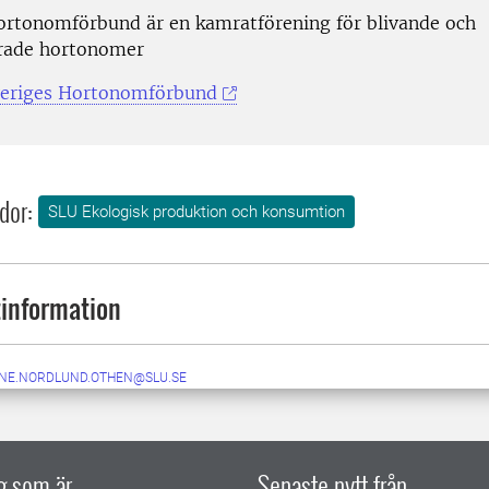
ortonomförbund är en kamratförening för blivande och
rade hortonomer
Sveriges Hortonomförbund
dor:
SLU Ekologisk produktion och konsumtion
information
NE.NORDLUND.OTHEN@SLU.SE
ig som är
Senaste nytt från