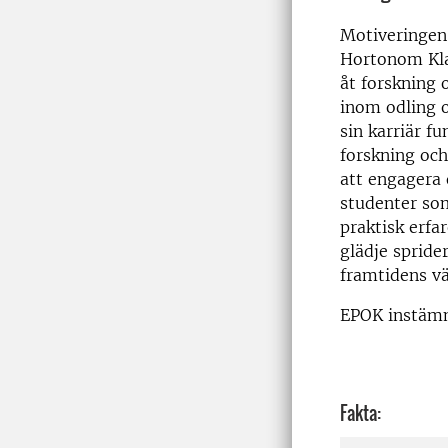
Motiveringen 
Hortonom Kla
åt forskning
inom odling 
sin karriär f
forskning och
att engagera 
studenter so
praktisk erfa
glädje spride
framtidens vä
EPOK instämm
Fakta: