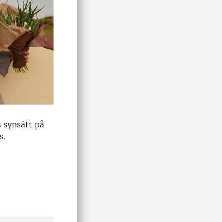
 synsätt på
s.