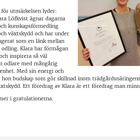
för utmärkelsen lyder:
ra Löfkvist ägnar dagarna
 och kunskapsförmedling
och växtskydd och har under
ungerat som en länk mellan
 odling. Klara har förmågan
och inspirera så väl
m odlare med mångårig
renhet. Med sin energi och
r hon budskap som gör skillnad inom trädgårdsnäringens
xtskydd. Ett föredrag av Klara är ett föredrag man minn
er i gratulationerna.