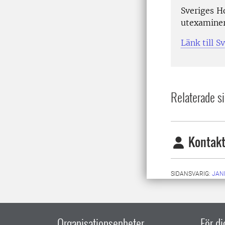
Sveriges H
utexamine
Länk till 
Relaterade si
Kontakt
SIDANSVARIG:
JAN
Organisationsenheter
För d