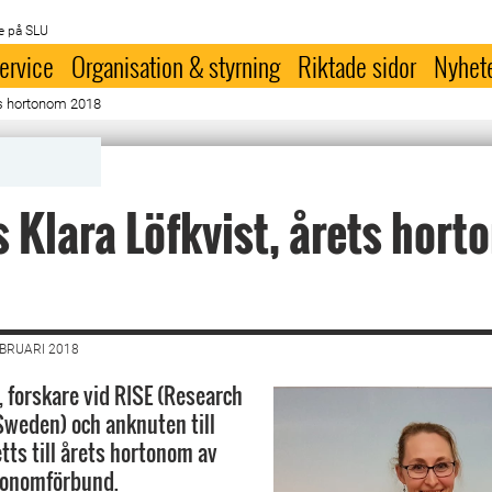
e på SLU
ervice
Organisation & styrning
Riktade sidor
Nyhet
ets hortonom 2018
s Klara Löfkvist, årets hor
EBRUARI 2018
, forskare vid RISE (Research
 Sweden) och anknuten till
tts till årets hortonom av
tonomförbund.