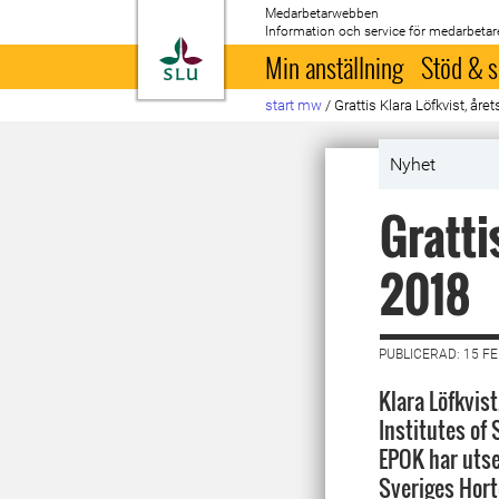
Medarbetarwebben
Information och service för medarbetar
Till startsida
Min anställning
Stöd & s
start mw
/
Grattis Klara Löfkvist, år
Nyhet
Gratti
2018
PUBLICERAD: 15 F
Klara Löfkvist
Institutes of
EPOK har utse
Sveriges Hor