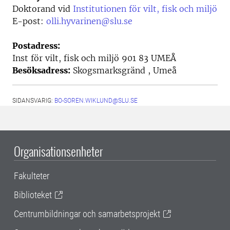
Doktorand vid
Institutionen för vilt, fisk och miljö
E-post:
olli.hyvarinen@slu.se
Postadress:
Inst för vilt, fisk och miljö 901 83 UMEÅ
Besöksadress:
Skogsmarksgränd , Umeå
SIDANSVARIG:
BO-SOREN.WIKLUND@SLU.SE
Organisationsenheter
Fakulteter
Biblioteket
Centrumbildningar och samarbetsprojekt