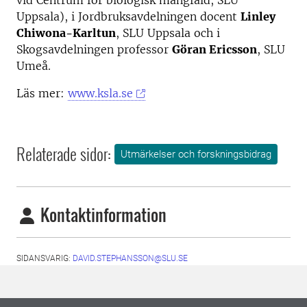
vid Centrum för biologisk mångfald, SLU
Uppsala), i Jordbruksavdelningen docent
Linley
Chiwona-Karltun
, SLU Uppsala och i
Skogsavdelningen professor
Göran Ericsson
, SLU
Umeå.
Läs mer:
www.ksla.se
Relaterade sidor:
Utmärkelser och forskningsbidrag
Kontaktinformation
SIDANSVARIG:
DAVID.STEPHANSSON@SLU.SE