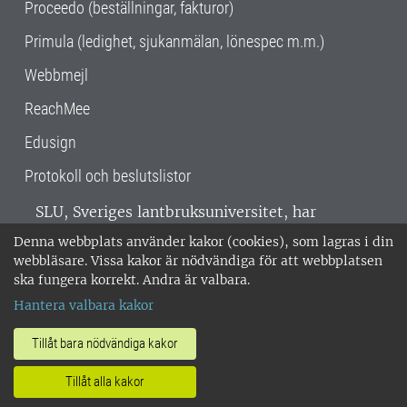
Proceedo (beställningar, fakturor)
Primula (ledighet, sjukanmälan, lönespec m.m.)
Webbmejl
ReachMee
Edusign
Protokoll och beslutslistor
SLU, Sveriges lantbruksuniversitet, har
verksamhet över hela Sverige. Huvudorter är
Denna webbplats använder kakor (cookies), som lagras i din
Alnarp, Uppsala och Umeå.
SLU är
webbläsare. Vissa kakor är nödvändiga för att webbplatsen
miljöcertifierat enligt ISO 14001. •
Telefon:
ska fungera korrekt. Andra är valbara.
018-67 10 00 • Org nr: 202100-2817 •
Om
Hantera valbara kakor
medarbetarwebben
•
SLU:s fakturaadress
•
Om SLU:s webbplatser
•
Vid KRIS
Tillåt bara nödvändiga kakor
•
Hantera kakor
•
Behandling av
Tillåt alla kakor
personuppgifter