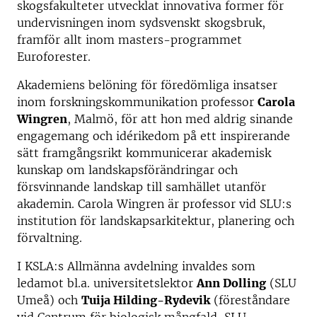
skogsfakulteter utvecklat innovativa former för
undervisningen inom sydsvenskt skogsbruk,
framför allt inom masters-programmet
Euroforester.
Akademiens belöning för föredömliga insatser
inom forskningskommunikation professor
Carola
Wingren
, Malmö, för att hon med aldrig sinande
engagemang och idérikedom på ett inspirerande
sätt framgångsrikt kommunicerar akademisk
kunskap om landskapsförändringar och
försvinnande landskap till samhället utanför
akademin. Carola Wingren är professor vid SLU:s
institution för landskapsarkitektur, planering och
förvaltning.
I KSLA:s Allmänna avdelning invaldes som
ledamot bl.a. universitetslektor
Ann Dolling
(SLU
Umeå) och
Tuija Hilding-Rydevik
(föreståndare