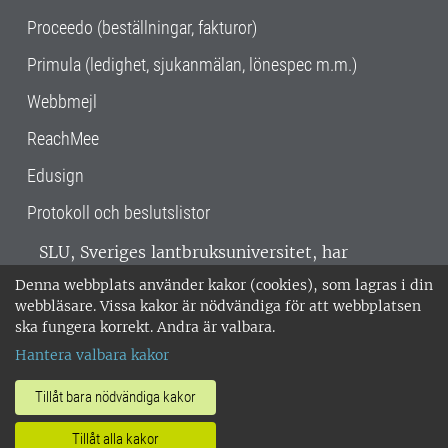
Proceedo (beställningar, fakturor)
Primula (ledighet, sjukanmälan, lönespec m.m.)
Webbmejl
ReachMee
Edusign
Protokoll och beslutslistor
SLU, Sveriges lantbruksuniversitet, har
verksamhet över hela Sverige. Huvudorter är
Denna webbplats använder kakor (cookies), som lagras i din
Alnarp, Uppsala och Umeå.
SLU är
webbläsare. Vissa kakor är nödvändiga för att webbplatsen
miljöcertifierat enligt ISO 14001. •
Telefon:
ska fungera korrekt. Andra är valbara.
018-67 10 00 • Org nr: 202100-2817 •
Om
Hantera valbara kakor
medarbetarwebben
•
SLU:s fakturaadress
•
Om SLU:s webbplatser
•
Vid KRIS
Tillåt bara nödvändiga kakor
•
Hantera kakor
•
Behandling av
Tillåt alla kakor
personuppgifter