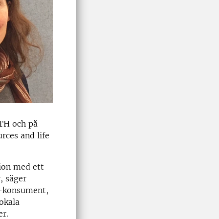
KTH och på
rces and life
tion med ett
, säger
t-konsument,
lokala
er.