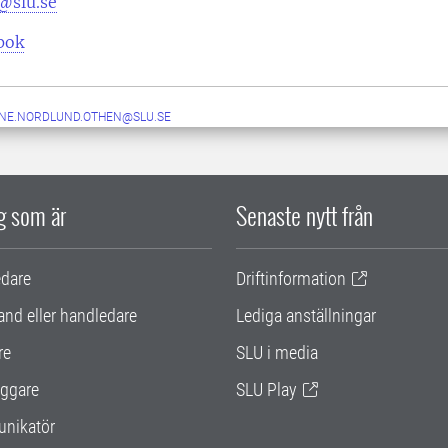
@slu.se
pok
NE.NORDLUND.OTHEN@SLU.SE
ig som är
Senaste nytt från
edare
Driftinformation
and eller handledare
Lediga anställningar
re
SLU i media
ggare
SLU Play
nikatör