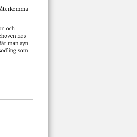
t återkomma
on och
behoven hos
 får man syn
dsodling som