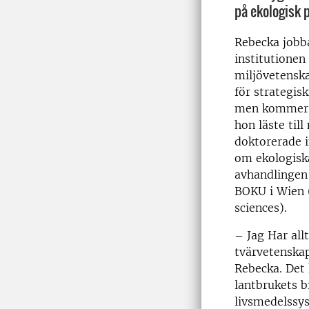
på ekologisk 
Rebecka jobba
institutionen 
miljövetenska
för strategis
men kommer f
hon läste ti
doktorerade 
om ekologiska
avhandlingen 
BOKU i Wien (
sciences).
– Jag Har all
tvärvetenska
Rebecka. Det
lantbrukets b
livsmedelssys