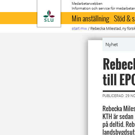
Medarbetarwebben
Information och service för medarbetar
Till startsida
Min anställning
Stöd & s
start mw
/
Rebecka Milestad, ny forsk
Nyhet
Rebeck
till E
PUBLICERAD: 29 N
Rebecka Miles
KTH är sedan 
på deltid. Re
landsbygdsutv