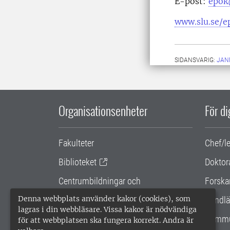
E-post:
epok
www.slu.se/e
SIDANSVARIG:
JAN
Organisationsenheter
För d
Fakulteter
Chef/l
Biblioteket
Doktor
Centrumbildningar och
Forska
samarbetsprojekt
Denna webbplats använder kakor (cookies), som
Handlä
lagras i din webbläsare. Vissa kakor är nödvändiga
Gemensamma verksamhetsstödet
Kommu
för att webbplatsen ska fungera korrekt. Andra är