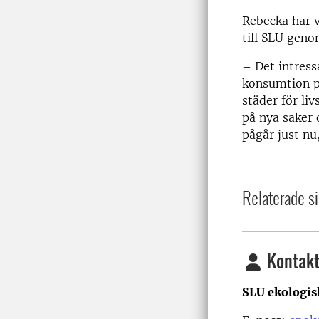
Rebecka har 
till SLU gen
– Det intres
konsumtion p
städer för li
på nya saker 
pågår just nu
Relaterade si
Kontakt
SLU ekologis