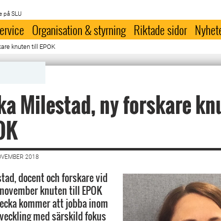
e på SLU
ervice
Organisation & styrning
Riktade sidor
Nyhet
are knuten till EPOK
a Milestad, ny forskare kn
POK
OVEMBER 2018
tad, docent och forskare vid
november knuten till EPOK
becka kommer att jobba inom
eckling med särskild fokus