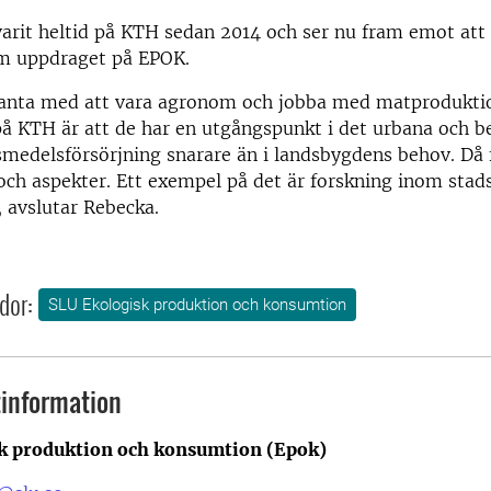
varit heltid på KTH sedan 2014 och ser nu fram emot at
om uppdraget på EPOK.
santa med att vara agronom och jobba med matprodukti
å KTH är att de har en utgångspunkt i det urbana och 
vsmedelsförsörjning snarare än i landsbygdens behov. Då
och aspekter. Ett exempel på det är forskning inom sta
, avslutar Rebecka.
dor:
SLU Ekologisk produktion och konsumtion
information
k produktion och konsumtion (Epok)