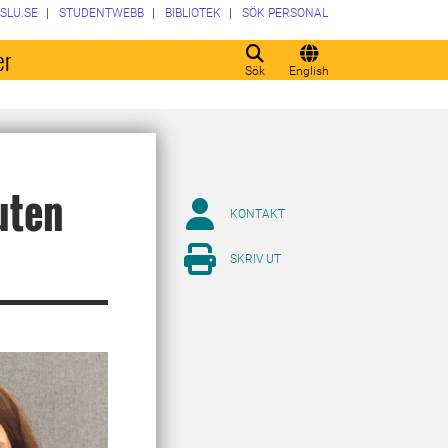
SLU.SE
STUDENTWEBB
BIBLIOTEK
SÖK PERSONAL
er
Sök
English
uten
KONTAKT
SKRIV UT