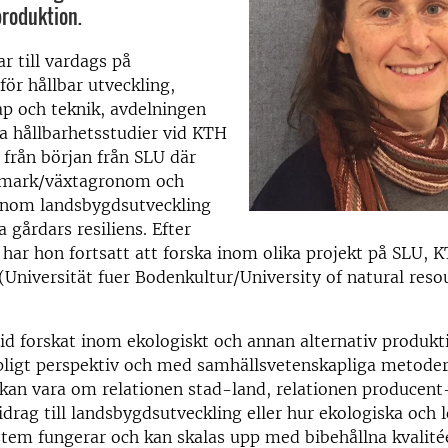
produktion.
r till vardags på
för hållbar utveckling,
p och teknik, avdelningen
ka hållbarhetsstudier vid KTH
rån början från SLU där
ll mark/växtagronom och
inom landsbygdsutveckling
 gårdars resiliens. Efter
har hon fortsatt att forska inom olika projekt på SLU, 
Universität fuer Bodenkultur/University of natural resou
tid forskat inom ekologiskt och annan alternativ produk
pligt perspektiv och med samhällsvetenskapliga metoder
 kan vara om relationen stad-land, relationen producen
idrag till landsbygdsutveckling eller hur ekologiska och 
tem fungerar och kan skalas upp med bibehållna kvalité