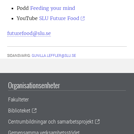
Podd
Feeding your mind
YouTube
SLU Future Food
futurefood@slu.se
SIDANSVARIG:
GUNILLA.LEFFLER@SLU.SE
Organisationsenheter
Fakulteter
Biblioteket
Centrumbildningar och samarbetsprojekt
Gemensamma verksamhetsstödet