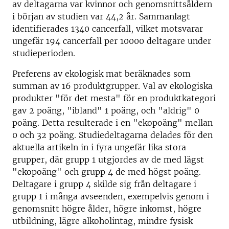
av deltagarna var kvinnor och genomsnittsåldern
i början av studien var 44,2 år. Sammanlagt
identifierades 1340 cancerfall, vilket motsvarar
ungefär 194 cancerfall per 10000 deltagare under
studieperioden.
Preferens av ekologisk mat beräknades som
summan av 16 produktgrupper. Val av ekologiska
produkter "för det mesta" för en produktkategori
gav 2 poäng, "ibland" 1 poäng, och "aldrig" 0
poäng. Detta resulterade i en "ekopoäng" mellan
0 och 32 poäng. Studiedeltagarna delades för den
aktuella artikeln in i fyra ungefär lika stora
grupper, där grupp 1 utgjordes av de med lägst
"ekopoäng" och grupp 4 de med högst poäng.
Deltagare i grupp 4 skilde sig från deltagare i
grupp 1 i många avseenden, exempelvis genom i
genomsnitt högre ålder, högre inkomst, högre
utbildning, lägre alkoholintag, mindre fysisk