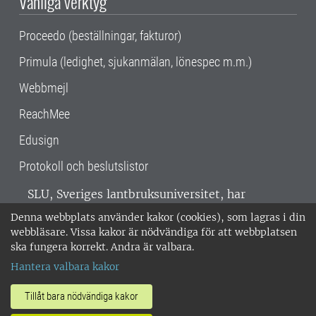
Vanliga verktyg
Proceedo (beställningar, fakturor)
Primula (ledighet, sjukanmälan, lönespec m.m.)
Webbmejl
ReachMee
Edusign
Protokoll och beslutslistor
SLU, Sveriges lantbruksuniversitet, har
verksamhet över hela Sverige. Huvudorter är
Denna webbplats använder kakor (cookies), som lagras i din
Alnarp, Uppsala och Umeå.
SLU är
webbläsare. Vissa kakor är nödvändiga för att webbplatsen
miljöcertifierat enligt ISO 14001. •
Telefon:
ska fungera korrekt. Andra är valbara.
018-67 10 00 • Org nr: 202100-2817 •
Om
Hantera valbara kakor
medarbetarwebben
•
SLU:s fakturaadress
•
Om SLU:s webbplatser
•
Vid KRIS
Tillåt bara nödvändiga kakor
•
Hantera kakor
•
Behandling av