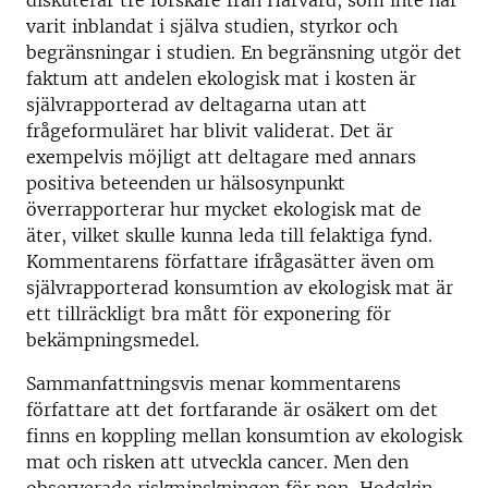
diskuterar tre forskare från Harvard, som inte har
varit inblandat i själva studien, styrkor och
begränsningar i studien. En begränsning utgör det
faktum att andelen ekologisk mat i kosten är
självrapporterad av deltagarna utan att
frågeformuläret har blivit validerat. Det är
exempelvis möjligt att deltagare med annars
positiva beteenden ur hälsosynpunkt
överrapporterar hur mycket ekologisk mat de
äter, vilket skulle kunna leda till felaktiga fynd.
Kommentarens författare ifrågasätter även om
självrapporterad konsumtion av ekologisk mat är
ett tillräckligt bra mått för exponering för
bekämpningsmedel.
Sammanfattningsvis menar kommentarens
författare att det fortfarande är osäkert om det
finns en koppling mellan konsumtion av ekologisk
mat och risken att utveckla cancer. Men den