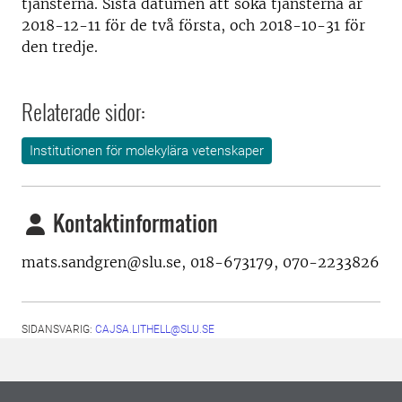
tjänsterna. Sista datumen att söka tjänsterna är
2018-12-11 för de två första, och 2018-10-31 för
den tredje.
Relaterade sidor:
Institutionen för molekylära vetenskaper
Kontaktinformation
mats.sandgren@slu.se, 018-673179, 070-2233826
SIDANSVARIG:
CAJSA.LITHELL@SLU.SE