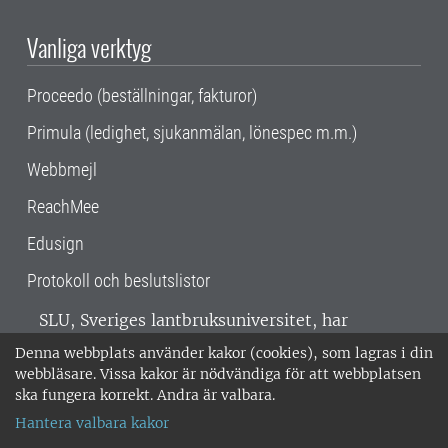
Vanliga verktyg
Proceedo (beställningar, fakturor)
Primula (ledighet, sjukanmälan, lönespec m.m.)
Webbmejl
ReachMee
Edusign
Protokoll och beslutslistor
SLU, Sveriges lantbruksuniversitet, har
verksamhet över hela Sverige. Huvudorter är
Denna webbplats använder kakor (cookies), som lagras i din
Alnarp, Uppsala och Umeå.
SLU är
webbläsare. Vissa kakor är nödvändiga för att webbplatsen
miljöcertifierat enligt ISO 14001. •
Telefon:
ska fungera korrekt. Andra är valbara.
018-67 10 00 • Org nr: 202100-2817 •
Om
Hantera valbara kakor
medarbetarwebben
•
SLU:s fakturaadress
•