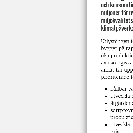
och konsumti
miljoner för n
miljökvalitet
klimatpåverkan
Utlysningen f
bygger på rap
öka produkti
av ekologisk
annat tar upp
prioriterade
hållbar v
utveckla 
åtgärder 
sortprovn
produkti
utveckla 
gris