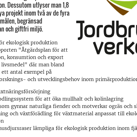
on. Dessutom utlyser man 1,8
ya projekt inom två av de fyra
smålen, begränsad
 och giftfri miljö.
ör ekologisk produktion
porten "Åtgärdsplan för att
on, konsumtion och export
a livsmedel" där man bland
 ett antal exempel på
 forsknings- och utvecklingsbehov inom primärproduktio
äxtnäringsförsörjning
odlingssystem för att öka mullhalt och kolinlagring
som gynnar naturliga fiender och motverkar ogräs och 
ing och växtförädling för växtmaterial anpassat till ekol
on
husdjursraser lämpliga för ekologisk produktion inom fj