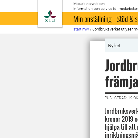
Medarbetarwebben
Information och service för medarbetar
Till startsida
Min anställning
Stöd & s
start mw
/
Jordbruksverket utlyser me
Nyhet
Jordbr
främja
PUBLICERAD: 19 O
Jordbruksverk
kronor 2019 o
hjälpa till at
inriktningsmå