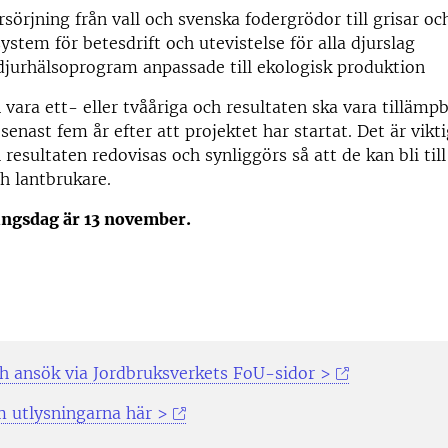
rsörjning från vall och svenska fodergrödor till grisar oc
system för betesdrift och utevistelse för alla djurslag
djurhälsoprogram anpassade till ekologisk produktion
 vara ett- eller tvååriga och resultaten ska vara tilläm
senast fem år efter att projektet har startat. Det är vikti
resultaten redovisas och synliggörs så att de kan bli till
h lantbrukare.
ingsdag är 13 november.
h ansök via Jordbruksverkets FoU-sidor >
 utlysningarna här >