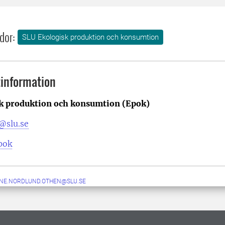
dor:
SLU Ekologisk produktion och konsumtion
information
k produktion och konsumtion (Epok)
@slu.se
pok
NE.NORDLUND.OTHEN@SLU.SE