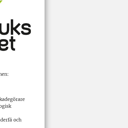
nen:
skadegörare
ogisk
äderfä och