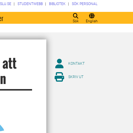
SLU.SE
STUDENTWEBB
BIBLIOTEK
SÖK PERSONAL
er
Sök
English
 att
KONTAKT
on
SKRIV UT