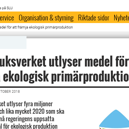
e på SLU
ervice
Organisation & styrning
Riktade sidor
Nyhet
del för att främja ekologisk primärproduktion
uksverket utlyser medel för
 ekologisk primärprodukti
KTOBER 2018
et utlyser fyra miljoner
ch lika mycket 2020 som ska
t nå regeringens uppsatta
l för ekologisk produktion