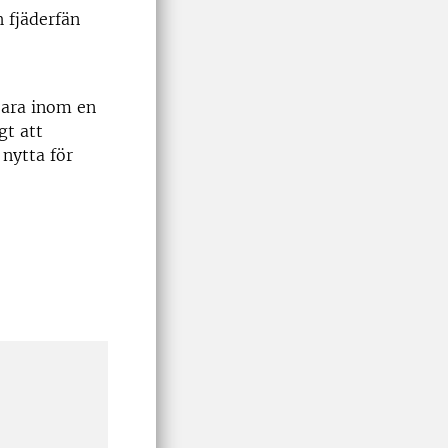
h fjäderfän
pbara inom en
gt att
 nytta för