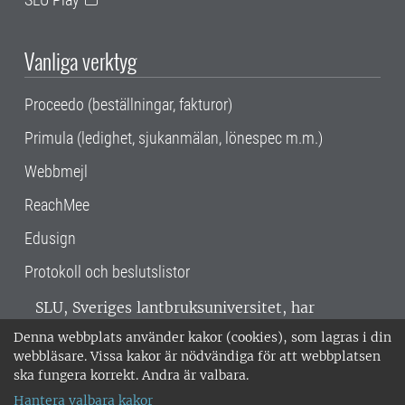
Vanliga verktyg
Proceedo (beställningar, fakturor)
Primula (ledighet, sjukanmälan, lönespec m.m.)
Webbmejl
ReachMee
Edusign
Protokoll och beslutslistor
SLU, Sveriges lantbruksuniversitet, har
verksamhet över hela Sverige. Huvudorter är
Denna webbplats använder kakor (cookies), som lagras i din
Alnarp, Uppsala och Umeå.
SLU är
webbläsare. Vissa kakor är nödvändiga för att webbplatsen
miljöcertifierat enligt ISO 14001. •
Telefon:
ska fungera korrekt. Andra är valbara.
018-67 10 00 • Org nr: 202100-2817 •
Om
Hantera valbara kakor