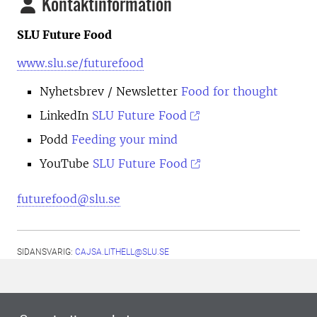
Kontaktinformation
SLU Future Food
www.slu.se/futurefood
Nyhetsbrev
/ Newsletter
Food for thought
LinkedIn
SLU Future Food
Podd
Feeding your mind
YouTube
SLU Future Food
futurefood@slu.se
SIDANSVARIG:
CAJSA.LITHELL@SLU.SE