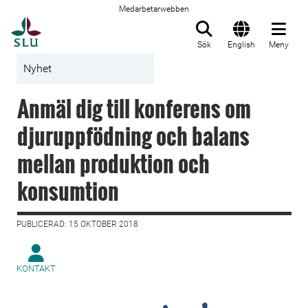
Medarbetarwebben
Till startsida
Sök
English
Meny
Nyhet
Anmäl dig till konferens om
djuruppfödning och balans
mellan produktion och
konsumtion
PUBLICERAD: 15 OKTOBER 2018
KONTAKT