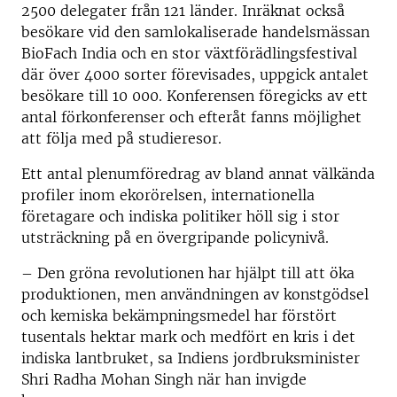
2500 delegater från 121 länder. Inräknat också
besökare vid den samlokaliserade handelsmässan
BioFach India och en stor växtförädlingsfestival
där över 4000 sorter förevisades, uppgick antalet
besökare till 10 000. Konferensen föregicks av ett
antal förkonferenser och efteråt fanns möjlighet
att följa med på studieresor.
Ett antal plenumföredrag av bland annat välkända
profiler inom ekorörelsen, internationella
företagare och indiska politiker höll sig i stor
utsträckning på en övergripande policynivå.
– Den gröna revolutionen har hjälpt till att öka
produktionen, men användningen av konstgödsel
och kemiska bekämpningsmedel har förstört
tusentals hektar mark och medfört en kris i det
indiska lantbruket, sa Indiens jordbruksminister
Shri Radha Mohan Singh när han invigde