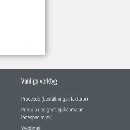
Vanliga verktyg
Proceedo (beställningar, fakturor)
Primula (ledighet, sjukanmälan,
lönespec m.m.)
Webbmejl