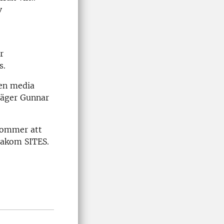
v
r
s.
ven media
 säger Gunnar
 kommer att
bakom SITES.