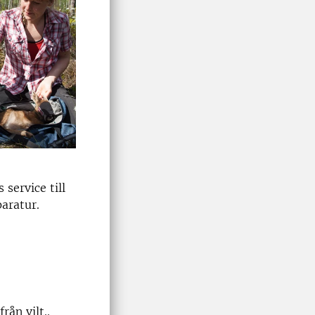
service till
paratur.
rån vilt..