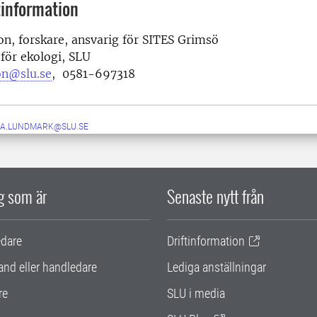
information
n, forskare, ansvarig för SITES Grimsö
 för ekologi, SLU
on@slu.se
, 0581-697318
A.LUNDMARK@SLU.SE
ig som är
Senaste nytt från
edare
Driftinformation
and eller handledare
Lediga anställningar
re
SLU i media