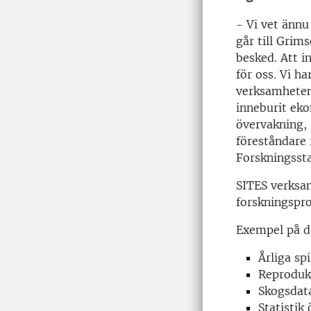
- Vi vet änn
går till Grim
besked. Att i
för oss. Vi h
verksamheten
inneburit eko
övervakning,
föreståndare
Forskningssta
SITES verksam
forskningspro
Exempel på d
Årliga sp
Reprodukt
Skogsdata
Statistik