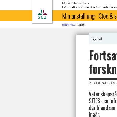
Medarbetarwebben
Information och service för medarbetar
Till startsida
Min anställning
Stöd & s
start mw
/
sites
Nyhet
Fortsa
forskn
PUBLICERAD: 21 S
Vetenskapsråd
SITES - en inf
där bland ann
ingår.