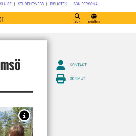
SLU.SE
STUDENTWEBB
BIBLIOTEK
SÖK PERSONAL
er
Sök
English
rimsö
KONTAKT
SKRIV UT