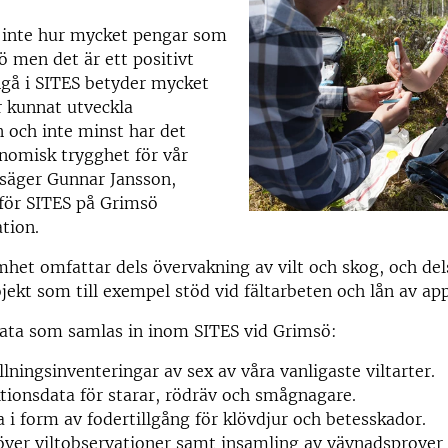
u inte hur mycket pengar som
sö men det är ett positivt
ngå i SITES betyder mycket
ar kunnat utveckla
 och inte minst har det
nomisk trygghet för vår
 säger Gunnar Jansson,
 för SITES på Grimsö
tion.
het omfattar dels övervakning av vilt och skog, och dels 
jekt som till exempel stöd vid fältarbeten och lån av ap
ata som samlas in inom SITES vid Grimsö:
illningsinventeringar av sex av våra vanligaste viltarter.
ionsdata för starar, rödräv och smågnagare.
 i form av fodertillgång för klövdjur och betesskador.
 över viltobservationer samt insamling av vävnadsprover f