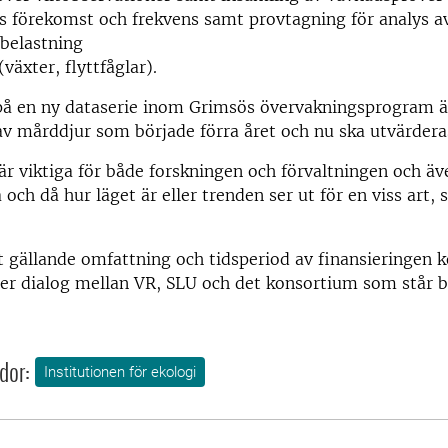
s förekomst och frekvens samt provtagning för analys a
belastning
växter, flyttfåglar).
på en ny dataserie inom Grimsös övervakningsprogram ä
v mårddjur som började förra året och nu ska utvärdera
är viktiga för både forskningen och förvaltningen och ä
 och då hur läget är eller trenden ser ut för en viss art,
ut gällande omfattning och tidsperiod av finansieringen
fter dialog mellan VR, SLU och det konsortium som står 
dor:
Institutionen för ekologi