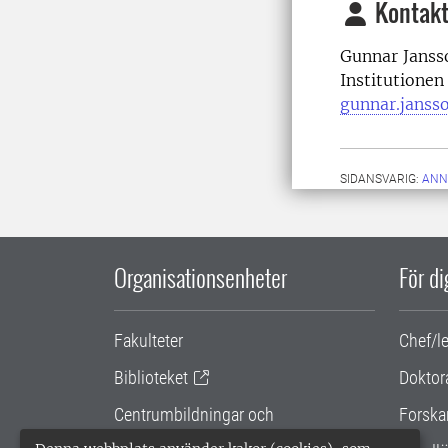
Kontakt
Gunnar Jansso
Institutionen
gunnar.janss
SIDANSVARIG:
ANN
Organisationsenheter
För d
Fakulteter
Chef/l
Biblioteket
Doktor
Centrumbildningar och
Forska
samarbetsprojekt