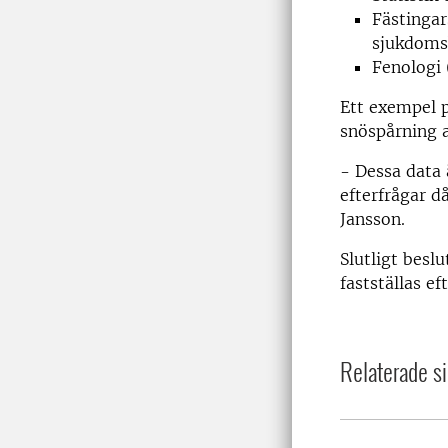
Fästingar
sjukdoms
Fenologi (
Ett exempel 
snöspårning a
- Dessa data 
efterfrågar då
Jansson.
Slutligt besl
fastställas e
Relaterade si