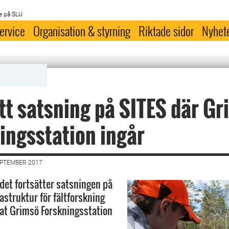
e på SLU
ervice
Organisation & styrning
Riktade sidor
Nyhet
tt satsning på SITES där G
ingsstation ingår
EPTEMBER 2017
et fortsätter satsningen på
rastruktur för fältforskning
at Grimsö Forskningsstation