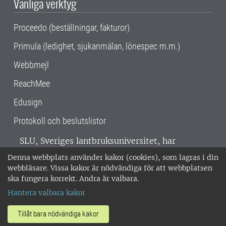
Vanliga verktyg
Proceedo (beställningar, fakturor)
Primula (ledighet, sjukanmälan, lönespec m.m.)
Webbmejl
ReachMee
Edusign
Protokoll och beslutslistor
SLU, Sveriges lantbruksuniversitet, har
verksamhet över hela Sverige. Huvudorter är
Denna webbplats använder kakor (cookies), som lagras i din
Alnarp, Uppsala och Umeå.
SLU är
webbläsare. Vissa kakor är nödvändiga för att webbplatsen
miljöcertifierat enligt ISO 14001. •
Telefon:
ska fungera korrekt. Andra är valbara.
018-67 10 00 • Org nr: 202100-2817 •
Om
Hantera valbara kakor
medarbetarwebben
•
SLU:s fakturaadress
•
Om SLU:s webbplatser
•
Vid KRIS
Tillåt bara nödvändiga kakor
•
Hantera kakor
•
Behandling av