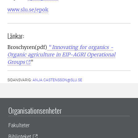
www.slu.se/epok
Länkar:
Broschyren(pdf)
"
Innovating for organics -
Organic agriculture in EIP-AGRI Operational
Groups
"
SIDANSVARIG:
ANJA.CASTENSSON@SLU.SE
Organisationsenheter
Fakulteter
Biblioteket