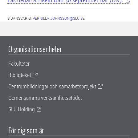
Läs debattartikeln från 30 september här (DN).
SIDANSVARIG:
PERNILLA.JOHNSSON@SLU.SE
Organisationsenheter
Fakulteter
Biblioteket
Centrumbildningar och samarbetsprojekt
Gemensamma verksamhetsstödet
SLU Holding
För dig som är