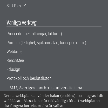
SLU Play
Vanliga verktyg
Proceedo (beställningar, fakturor)
Primula (ledighet, sjukanmälan, lönespec m.m.)
Webbmejl
ReachMee
Edusign
Protokoll och beslutslistor
SLU, Sveriges lantbruksuniversitet, har
verksamhet över hela Sverige. Huvudorter är
Denna webbplats använder kakor (cookies), som lagras i din
Alnarp, Uppsala och Umeå.
SLU är
webbläsare. Vissa kakor är nödvändiga för att webbplatsen
miljöcertifierat enligt ISO 14001. •
Telefon:
ska fungera korrekt. Andra är valbara.