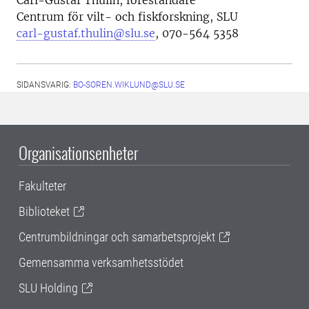
Carl-Gustaf Thulin, föreståndare
Centrum för vilt- och fiskforskning, SLU
carl-gustaf.thulin@slu.se
, 070-564 5358
SIDANSVARIG:
BO-SOREN.WIKLUND@SLU.SE
Organisationsenheter
Fakulteter
Biblioteket
Centrumbildningar och samarbetsprojekt
Gemensamma verksamhetsstödet
SLU Holding