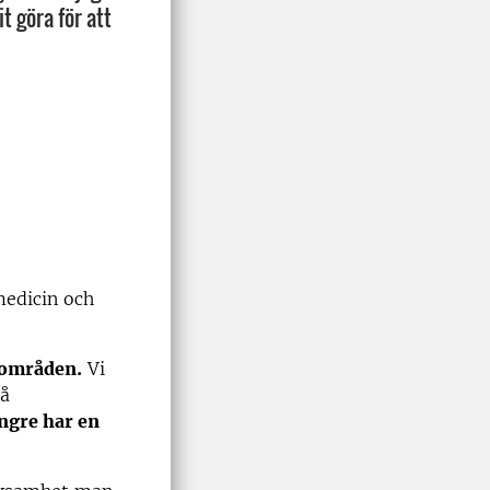
t göra för att
medicin och
sområden.
Vi
På
ngre har en