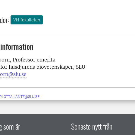
dor:
VH-fakulteten
information
born, Professor emerita
 för husdjurens biovetenskaper, SLU
born@slu.se
RLOTTA.LANTZ@SLU.SE
ig som är
Senaste nytt från