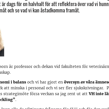
 är dags för en halvhalt för att reflektera över vad vi hunni
amåt och se vad vi kan åstadkomma framåt.
born är professor och dekan vid fakulteten för veterinär
nskap.
nomi i balans
och vi har gjort en
översyn av våra ämne
ck att minska i personal och vi ser fler sjukskrivningar. 
s strategimöte förra veckan sa jag rent ut att
VH inte lä
eckling”
.