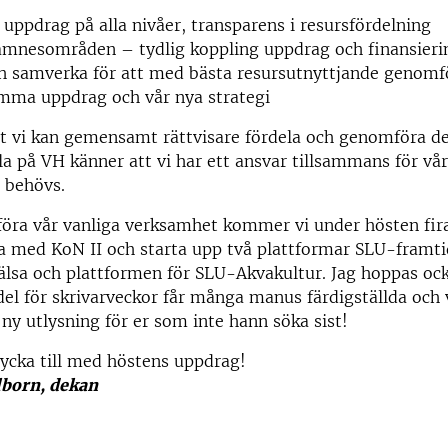
 uppdrag på alla nivåer, transparens i resursfördelning
ämnesområden – tydlig koppling uppdrag och finansieri
h samverka för att med bästa resursutnyttjande genomf
ma uppdrag och vår nya strategi
t vi kan gemensamt rättvisare fördela och genomföra d
lla på VH känner att vi har ett ansvar tillsammans för v
a behövs.
föra vår vanliga verksamhet kommer vi under hösten fir
a med KoN II och starta upp två plattformar SLU-framti
älsa och plattformen för SLU-Akvakultur. Jag hoppas ock
el för skrivarveckor får många manus färdigställda och
ny utlysning för er som inte hann söka sist!
 lycka till med höstens uppdrag!
lborn, dekan