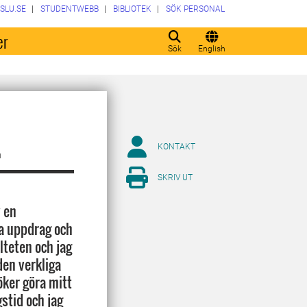
SLU.SE
STUDENTWEBB
BIBLIOTEK
SÖK PERSONAL
er
Sök
English
.
KONTAKT
SKRIV UT
v en
ra uppdrag och
ulteten och jag
den verkliga
öker göra mitt
stid och jag