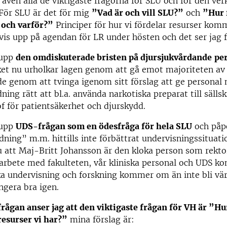
 även alla de viktigaste frågorna för SLU och för den v
 För SLU är det för mig
”Vad är och vill SLU?”
och
”Hur 
 och varför?”
Principer för hur vi fördelar resurser kom
is upp på agendan för LR under hösten och det ser jag
 upp
den omdiskuterade bristen på djursjukvårdande
pe
ket nu urholkar lagen genom att gå emot majoriteten av
e genom att tvinga igenom sitt förslag att ge personal
ning rätt att bl.a. använda narkotiska preparat till sälls
of för patientsäkerhet och djurskydd.
 upp
UDS-frågan som en ödesfråga för hela SLU
och påp
ning” m.m. hittills inte förbättrat undervisningssituat
 att Maj-Britt Johansson är den kloka person som rekto
arbete med fakulteten, vår kliniska personal och UDS ko
ska undervisning och forskning kommer om än inte bli vä
ngera bra igen.
ågan anser jag att den viktigaste frågan för VH är ”Hur
resurser vi har?”
mina förslag är: