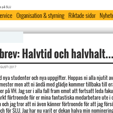
e på SLU
ervice
Organisation & styrning
Riktade sidor
Nyhet
rev: Halvtid och halvhalt..
UGUSTI 2017
 nya studenter och nya uppgifter. Hoppas ni alla njutit a
emester men att ni ändå med glädje kommer tillbaka till e
r på VH. Jag ser i alla fall fram emot att fortsatt leda fak
arkt förtroende för er mina fantastiska medarbetare ute i 
ch jag tror att ni även känner förtroende för att jag förs
ch för SLU. Jag har nu varit er dekan halva min nominering