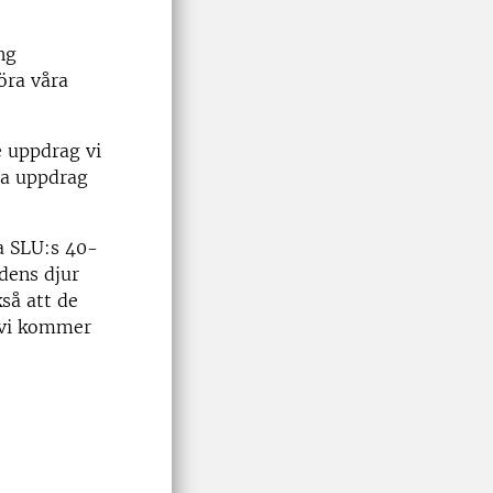
ng
öra våra
e uppdrag vi
åra uppdrag
a SLU:s 40-
dens djur
så att de
 vi kommer