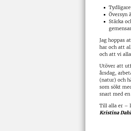
Tydligare
Översyn 
Stärka oc
gemensam
Jag hoppas at
har och att a
och att vi all
Utöver att ut
årsdag, arbet
(natur) och h
som sökt med
snart med en 
Till alla er –
Kristina Dah