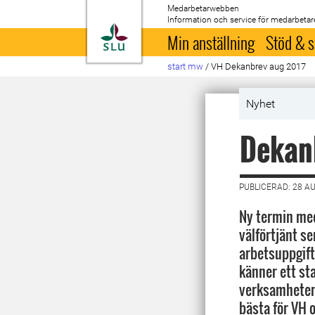
Medarbetarwebben
Information och service för medarbetar
Till startsida
Min anställning
Stöd & s
start mw
/
VH Dekanbrev aug 2017
Nyhet
Dekanb
PUBLICERAD: 28 A
Ny termin med
välförtjänt s
arbetsuppgifte
känner ett st
verksamheten o
bästa för VH o