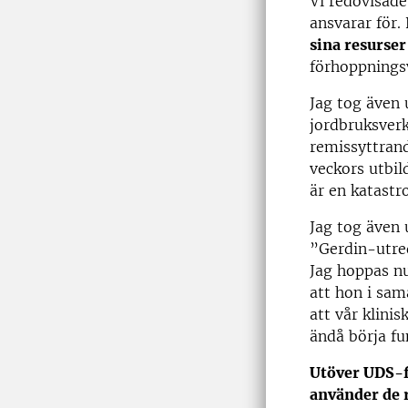
Vi redovisade
ansvarar för.
sina resurser
förhoppningsv
Jag tog även
jordbruksver
remissyttrand
veckors utbild
är en katastr
Jag tog även
”Gerdin-utred
Jag hoppas nu
att hon i sam
att vår klini
ändå börja fu
Utöver UDS-fr
använder de 