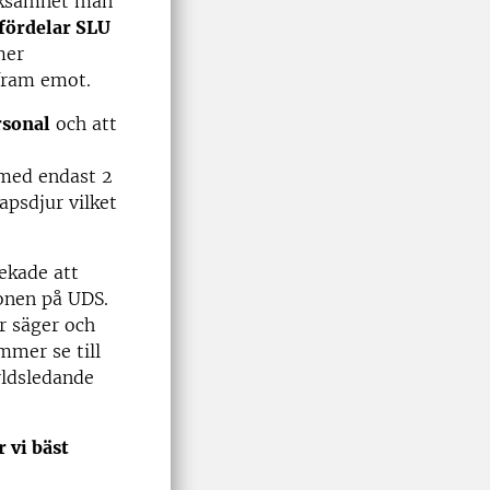
erksamhet man
fördelar SLU
mer
 fram emot.
rsonal
och att
 med endast 2
kapsdjur vilket
ekade att
ionen på UDS.
r säger och
mmer se till
rldsledande
 vi bäst