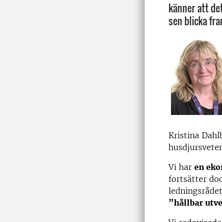
känner att det
sen blicka fr
Kristina Dahl
husdjursvete
Vi har
en eko
fortsätter do
ledningsrådet
”hållbar utv