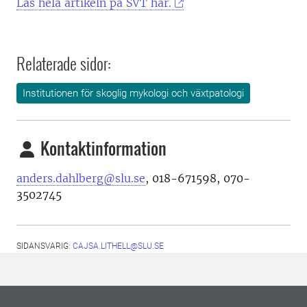
Läs hela artikeln på SVT här.
Relaterade sidor:
Institutionen för skoglig mykologi och växtpatologi
Kontaktinformation
anders.dahlberg@slu.se
, 018-671598, 070-
3502745
SIDANSVARIG:
CAJSA.LITHELL@SLU.SE