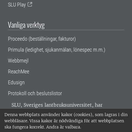
SLU Play
Vanliga verktyg
Proceedo (beställningar, fakturor)
Primula (ledighet, sjukanmälan, lönespec m.m.)
Webbmejl
ReachMee
Edusign
Protokoll och beslutslistor
SLU, Sveriges lantbruksuniversitet, har
verksamhet över hela Sverige. Huvudorter är
Denna webbplats använder kakor (cookies), som lagras i din
Alnarp, Uppsala och Umeå.
SLU är
webbläsare. Vissa kakor är nödvändiga för att webbplatsen
miljöcertifierat enligt ISO 14001. •
Telefon:
ska fungera korrekt. Andra är valbara.