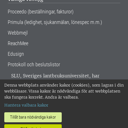
Proceedo (beställningar, fakturor)
Primula (ledighet, sjukanmälan, lönespec m.m.)
Webbmejl
ReachMee
Edusign
Protokoll och beslutslistor
SLU, Sveriges lantbruksuniversitet, har
verksamhet över hela Sverige. Huvudorter är
Denna webbplats använder kakor (cookies), som lagras i din
Alnarp, Uppsala och Umeå.
SLU är
webbläsare. Vissa kakor är nödvändiga för att webbplatsen
miljöcertifierat enligt ISO 14001. •
Telefon:
ska fungera korrekt. Andra är valbara.
018-67 10 00 • Org nr: 202100-2817 •
Om
Hantera valbara kakor
medarbetarwebben
•
SLU:s fakturaadress
•
Om SLU:s webbplatser
•
Vid KRIS
Tillåt bara nödvändiga kakor
•
Hantera kakor
•
Behandling av