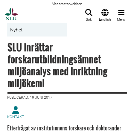
Medarbetarwebben
Till startsida
Sök
English
Meny
Nyhet
SLU inrättar
forskarutbildningsämnet
miljöanalys med inriktning
miljökemi
PUBLICERAD: 19 JUNI 2017
KONTAKT
Efterfrågat av institutionens forskare och doktorander