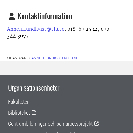
Kontaktinformation
Anneli.Lundkvist@slu.se
, 018-67
27 12
, 070-
344 3977
SIDANSVARIG:
ANNELI.LUNDKVIST@SLU.SE
Organisationsenheter
Fakulteter
Biblioteket
Centrumbildningar och samarbetsprojekt