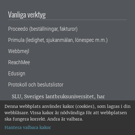
Vanliga verktyg
Proceedo (beställningar, fakturor)
Primula (ledighet, sjukanmälan, lönespec m.m.)
Webbmejl
ReachMee
Edusign
Protokoll och beslutslistor
SLU, Sveriges lantbruksuniversitet, har
verksamhet över hela Sverige. Huvudorter är
Denna webbplats använder kakor (cookies), som lagras i din
Alnarp, Uppsala och Umeå.
SLU är
webbläsare. Vissa kakor är nödvändiga för att webbplatsen
miljöcertifierat enligt ISO 14001. •
Telefon:
ska fungera korrekt. Andra är valbara.
018-67 10 00 • Org nr: 202100-2817 •
Om
Hantera valbara kakor
medarbetarwebben
•
SLU:s fakturaadress
•