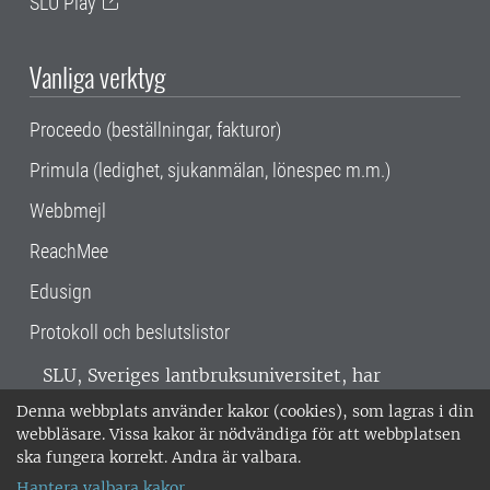
SLU Play
Vanliga verktyg
Proceedo (beställningar, fakturor)
Primula (ledighet, sjukanmälan, lönespec m.m.)
Webbmejl
ReachMee
Edusign
Protokoll och beslutslistor
SLU, Sveriges lantbruksuniversitet, har
verksamhet över hela Sverige. Huvudorter är
Denna webbplats använder kakor (cookies), som lagras i din
Alnarp, Uppsala och Umeå.
SLU är
webbläsare. Vissa kakor är nödvändiga för att webbplatsen
miljöcertifierat enligt ISO 14001. •
Telefon:
ska fungera korrekt. Andra är valbara.
018-67 10 00 • Org nr: 202100-2817 •
Om
Hantera valbara kakor