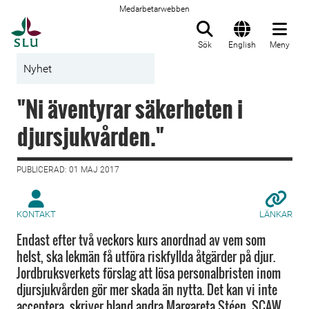
Medarbetarwebben
Till startsida
Sök
English
Meny
Nyhet
"Ni äventyrar säkerheten i
djursjukvården."
PUBLICERAD: 01 MAJ 2017
KONTAKT
LÄNKAR
Endast efter två veckors kurs anordnad av vem som
helst, ska lekmän få utföra riskfyllda åtgärder på djur.
Jordbruksverkets förslag att lösa personalbristen inom
djursjukvården gör mer skada än nytta. Det kan vi inte
acceptera, skriver bland andra Margareta Stéen, SCAW,