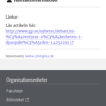
Länkar:
Läs artikeln här:
http://www.gp.se/nyheter/debatt/ni-
%C3%A4ventyrar-s%C3%A4kerheten-i-
djursjukv%C3%A5rden-1.4252291
SIDANSVARIG:
MARIA.LONN@SLU.SE
Organisationsenheter
Fakulteter
Biblioteket