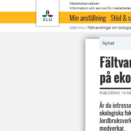
Medarbetarwebben
Information och service för medarbetar
Till startsida
Min anställning
Stöd & s
start mw
/
Fältvandringar om biologi
Nyhet
Fältva
på eko
PUBLICERAD: 16 M
Är du intress
ekologiska fo
Jordbruksverk
medverkar.