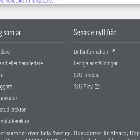
NE.NORDLUND.OTHEN@SLU.SE
ig som är
Senaste nytt från
edare
Driftinformation
and eller handledare
Lediga anställningar
re
SLU i media
ggare
SLU Play
nikatör
studierektor
mstudierektor
 verksamhet över hela Sverige. Huvudorter är Alnarp, U