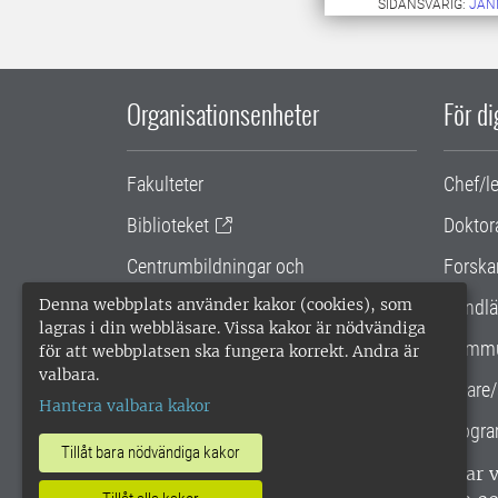
SIDANSVARIG:
JAN
Organisationsenheter
För d
Fakulteter
Chef/l
Biblioteket
Doktor
Centrumbildningar och
Forska
samarbetsprojekt
Denna webbplats använder kakor (cookies), som
Handlä
lagras i din webbläsare. Vissa kakor är nödvändiga
Gemensamma verksamhetsstödet
Kommu
för att webbplatsen ska fungera korrekt. Andra är
valbara.
SLU Holding
Lärare/
Hantera valbara kakor
Progra
Tillåt bara nödvändiga kakor
SLU, Sveriges lantbruksuniversitet, har