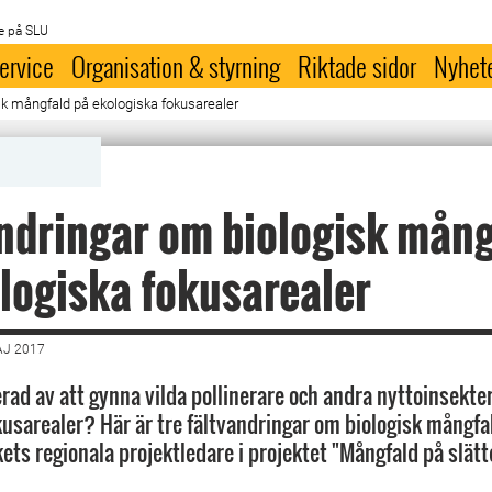
e på SLU
ervice
Organisation & styrning
Riktade sidor
Nyhet
sk mångfald på ekologiska fokusarealer
ndringar om biologisk mång
logiska fokusarealer
AJ 2017
erad av att gynna vilda pollinerare och andra nyttoinsekte
kusarealer? Här är tre fältvandringar om biologisk mångfa
ets regionala projektledare i projektet "Mångfald på slätt