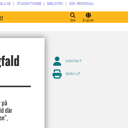
SLU.SE
STUDENTWEBB
BIBLIOTEK
SÖK PERSONAL
er
Sök
English
fald
KONTAKT
SKRIV UT
r på
ld där
en",