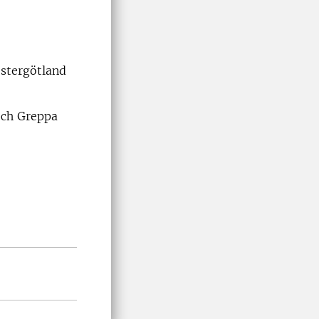
Östergötland
och Greppa