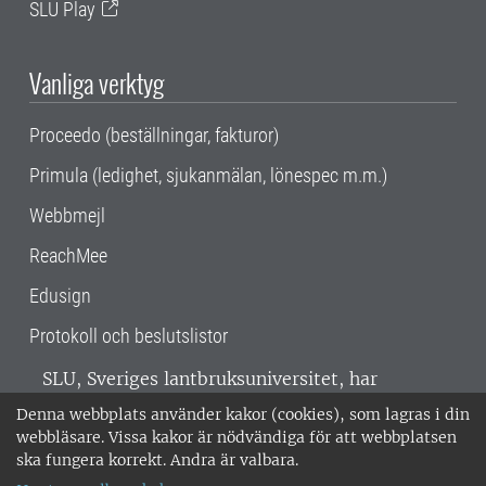
SLU Play
Vanliga verktyg
Proceedo (beställningar, fakturor)
Primula (ledighet, sjukanmälan, lönespec m.m.)
Webbmejl
ReachMee
Edusign
Protokoll och beslutslistor
SLU, Sveriges lantbruksuniversitet, har
verksamhet över hela Sverige. Huvudorter är
Denna webbplats använder kakor (cookies), som lagras i din
Alnarp, Uppsala och Umeå.
SLU är
webbläsare. Vissa kakor är nödvändiga för att webbplatsen
miljöcertifierat enligt ISO 14001. •
Telefon:
ska fungera korrekt. Andra är valbara.
018-67 10 00 • Org nr: 202100-2817 •
Om