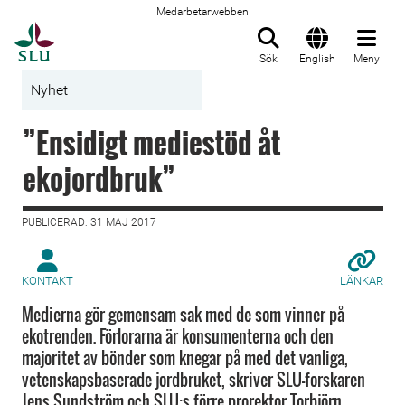
Medarbetarwebben
Till startsida
Sök
English
Meny
Nyhet
”Ensidigt mediestöd åt
ekojordbruk”
PUBLICERAD: 31 MAJ 2017
KONTAKT
LÄNKAR
Medierna gör gemensam sak med de som vinner på
ekotrenden. Förlorarna är konsumenterna och den
majoritet av bönder som knegar på med det vanliga,
vetenskapsbaserade jordbruket, skriver SLU-forskaren
Jens Sundström och SLU:s förre prorektor Torbjörn