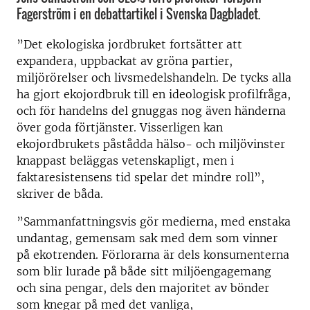
Fagerström i en debattartikel i Svenska Dagbladet.
”Det ekologiska jordbruket fortsätter att
expandera, uppbackat av gröna partier,
miljörörelser och livsmedelshandeln. De tycks alla
ha gjort ekojordbruk till en ideologisk profilfråga,
och för handelns del gnuggas nog även händerna
över goda förtjänster. Visserligen kan
ekojordbrukets påstådda hälso- och miljövinster
knappast beläggas veten­skapligt, men i
faktaresistensens tid spelar det mindre roll”,
skriver de båda.
”Sammanfattningsvis gör medierna, med ­enstaka
undantag, gemensam sak med dem som vinner
på ekotrenden. Förlorarna är dels konsumenterna
som blir lurade på både sitt miljöengagemang
och sina pengar, dels den majoritet av bönder
som knegar på med det vanliga,