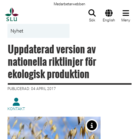
Medarbetarwebben
Till startsida
Sök
English
Meny
Nyhet
Uppdaterad version av
nationella riktlinjer för
ekologisk produktion
PUBLICERAD: 04 APRIL 2017
KONTAKT